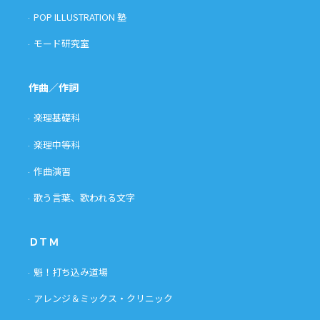
POP ILLUSTRATION 塾
モード研究室
作曲／作詞
楽理基礎科
楽理中等科
作曲演習
歌う言葉、歌われる文字
ＤＴＭ
魁！打ち込み道場
アレンジ＆ミックス・クリニック