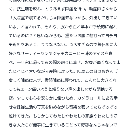
く、抗生剤を飲み、とりあえず陣痛を待つ。助産師さんから
「入院室で寝てるだけじゃ陣痛来ないから、外出してきてい
いよ」と言われて、そんな、股から血と羊水が断続的に漏れ
ているのに？と思いながらも、重たいお腹に鞭打ってヨチヨ
チ近所をあるく。ままならない。つらすぎるので気休めに大
好きなサーティーワンでジャモカコーヒー味のアイスを食
べ、一旦家に帰って束の間の眠りに着き、お腹が痛くなってま
たヒイヒイ言いながら産院に戻った。結局この日はおさんぽ
虚しく陣痛は来ず、微弱陣痛に襲われて、こんなに大きくな
ってもエーン痛いようと頼りない声を出しながら悶絶する
夜。少しでも心を安らかに保つため、カメラロールにある幸
せな妊婦生活の写真を眺めながら音楽を聴いてたらぼろぼろ
泣けてきた。もしかしてわたしやわたしの家族やわたしの好
きな人たちが無事に生きていることって奇跡なんじゃないで