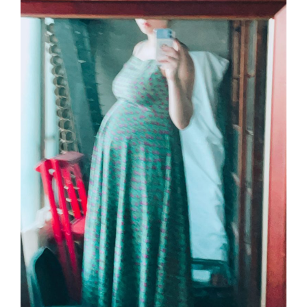
インタビュー
受講生・修了生の活動
展覧会アーカイブ
座談会
講座レポート
連載・コラム
未分類
近日開催のイベント・オープン講座・展覧会
イベント
オープン講座