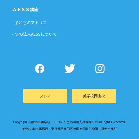
ＡＥＳＳ講座
子どものアトリエ
NPO法人AESSについて
ストア
美学校岡山校
Copyright 有限会社 美学校・NPO法人 芸術環境支援機構の会 All Rights Reserved.
美学校 本校 事務局 東京都千代田区神田神保町2-20第二富士ビル3F