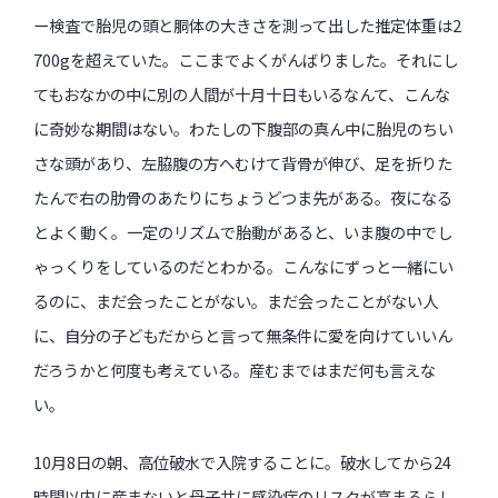
ー検査で胎児の頭と胴体の大きさを測って出した推定体重は2
700gを超えていた。ここまでよくがんばりました。それにし
てもおなかの中に別の人間が十月十日もいるなんて、こんな
に奇妙な期間はない。わたしの下腹部の真ん中に胎児のちい
さな頭があり、左脇腹の方へむけて背骨が伸び、足を折りた
たんで右の肋骨のあたりにちょうどつま先がある。夜になる
とよく動く。一定のリズムで胎動があると、いま腹の中でし
ゃっくりをしているのだとわかる。こんなにずっと一緒にい
るのに、まだ会ったことがない。まだ会ったことがない人
に、自分の子どもだからと言って無条件に愛を向けていいん
だろうかと何度も考えている。産むまではまだ何も言えな
い。
10月8日の朝、高位破水で入院することに。破水してから24
時間以内に産まないと母子共に感染症のリスクが高まるらし