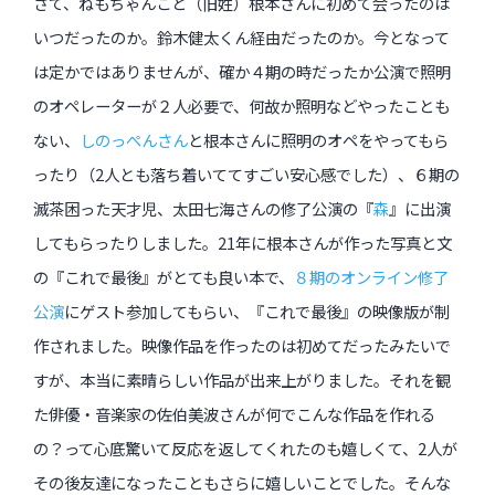
さて、ねもちゃんこと（旧姓）根本さんに初めて会ったのは
いつだったのか。鈴木健太くん経由だったのか。今となって
は定かではありませんが、確か４期の時だったか公演で照明
のオペレーターが２人必要で、何故か照明などやったことも
ない、
しのっぺんさん
と根本さんに照明のオペをやってもら
ったり（2人とも落ち着いててすごい安心感でした）、６期の
滅茶困った天才児、太田七海さんの修了公演の『
森
』に出演
してもらったりしました。21年に根本さんが作った写真と文
の『これで最後』がとても良い本で、
８期のオンライン修了
公演
にゲスト参加してもらい、『これで最後』の映像版が制
作されました。映像作品を作ったのは初めてだったみたいで
すが、本当に素晴らしい作品が出来上がりました。それを観
た俳優・音楽家の佐伯美波さんが何でこんな作品を作れる
の？って心底驚いて反応を返してくれたのも嬉しくて、2人が
その後友達になったこともさらに嬉しいことでした。そんな