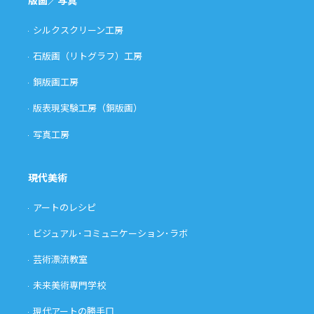
版画／写真
シルクスクリーン工房
石版画（リトグラフ）工房
銅版画工房
版表現実験工房（銅版画）
写真工房
現代美術
アートのレシピ
ビジュアル･コミュニケーション･ラボ
芸術漂流教室
未来美術専門学校
現代アートの勝手口