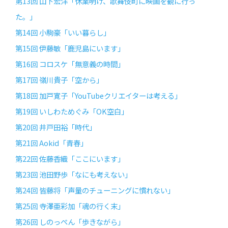
第13回 山下宏洋「休業明け、歌舞伎町に映画を観に行っ
た。」
第14回 小駒豪「いい暮らし」
第15回 伊藤敏「鹿児島にいます」
第16回 コロスケ「無意義の時間」
第17回 嶺川貴子「空から」
第18回 加戸寛子「YouTubeクリエイターは考える」
第19回 いしわためぐみ「OK空白」
第20回 井戸田裕「時代」
第21回 Aokid「青春」
第22回 佐藤香織「ここにいます」
第23回 池田野歩「なにも考えない」
第24回 皆藤将「声量のチューニングに慣れない」
第25回 寺澤亜彩加「魂の行く末」
第26回 しのっぺん「歩きながら」