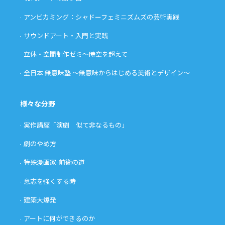
アンビカミング：シャドーフェミニズムズの芸術実践
サウンドアート・入門と実践
立体・空間制作ゼミ〜時空を超えて
全日本 無意味塾 〜無意味からはじめる美術とデザイン〜
様々な分野
実作講座「演劇 似て非なるもの」
劇のやめ方
特殊漫画家-前衛の道
意志を強くする時
建築大爆発
アートに何ができるのか