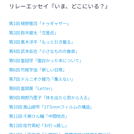
リレーエッセイ『いま、どこにいる？』
第1回 植野隆司「トゥギャザー」
第2回 鈴木健太「交差点」
第3回 黒木洋平「もっと引き籠る」
第4回 武本拓也「小さなものの食卓」
第5回 冨田学「面白かった本について」
第6回 竹尾宇加「新しい日常」
第7回 ドルニオク綾乃「集えない」
第8回 冨岡葵「Letter」
第9回 岡野乃里子「体を出たら窓から入る」
第10回 奧山順市「17.5mmフィルムの構造」
第11回 千房けん輔「中間地点」
第12回 佐竹真紀「お引っ越し」