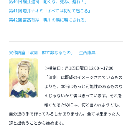
第40回 堀江進司「動くな、死ね、甦れ！」
第41回 増井ナオミ「すべては初めて起こる」
第42回 富髙有紗「鴨川の鴨に鴨にされる」
実作講座「演劇 似て非なるもの」 生西康典
▷授業日：月1回日曜日 12:00〜17:00
「演劇」は既成のイメージされているもの
よりも、本当はもっと可能性のあるものな
んじゃないかと僕は思っています。それを
確かめるためには、何と言われようとも、
自分達の手で作ってみるしかありません。全ては集まった人
達と出会うことから始めます。