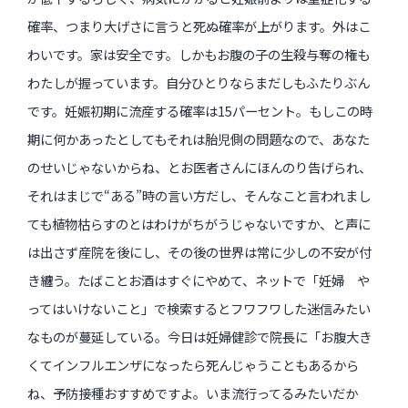
確率、つまり大げさに言うと死ぬ確率が上がります。外はこ
わいです。家は安全です。しかもお腹の子の生殺与奪の権も
わたしが握っています。自分ひとりならまだしもふたりぶん
です。妊娠初期に流産する確率は15パーセント。もしこの時
期に何かあったとしてもそれは胎児側の問題なので、あなた
のせいじゃないからね、とお医者さんにほんのり告げられ、
それはまじで“ある”時の言い方だし、そんなこと言われまし
ても植物枯らすのとはわけがちがうじゃないですか、と声に
は出さず産院を後にし、その後の世界は常に少しの不安が付
き纏う。たばことお酒はすぐにやめて、ネットで「妊婦 や
ってはいけないこと」で検索するとフワフワした迷信みたい
なものが蔓延している。今日は妊婦健診で院長に「お腹大き
くてインフルエンザになったら死んじゃうこともあるから
ね、予防接種おすすめですよ。いま流行ってるみたいだか