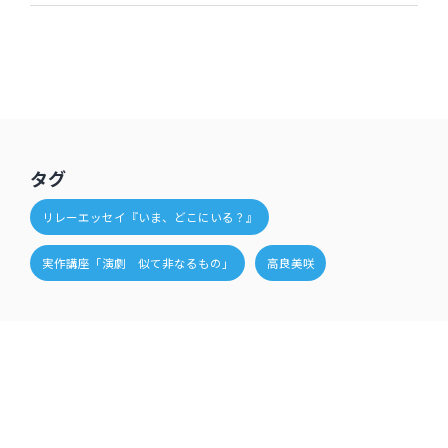
タグ
リレーエッセイ『いま、どこにいる？』
実作講座「演劇 似て非なるもの」
高良美咲