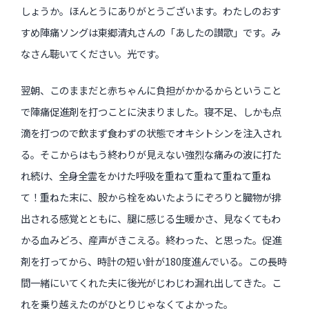
しょうか。ほんとうにありがとうございます。わたしのおす
すめ陣痛ソングは東郷清丸さんの「あしたの讃歌」です。み
なさん聴いてください。光です。
翌朝、このままだと赤ちゃんに負担がかかるからということ
で陣痛促進剤を打つことに決まりました。寝不足、しかも点
滴を打つので飲まず食わずの状態でオキシトシンを注入され
る。そこからはもう終わりが見えない強烈な痛みの波に打た
れ続け、全身全霊をかけた呼吸を重ねて重ねて重ねて重ね
て！重ねた末に、股から栓をぬいたようにぞろりと臓物が排
出される感覚とともに、腿に感じる生暖かさ、見なくてもわ
かる血みどろ、産声がきこえる。終わった、と思った。促進
剤を打ってから、時計の短い針が180度進んでいる。この長時
間一緒にいてくれた夫に後光がじわじわ漏れ出してきた。こ
れを乗り越えたのがひとりじゃなくてよかった。