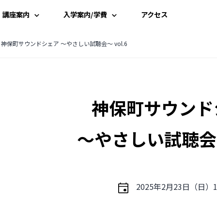
講座案内
入学案内/学費
アクセス
講座一覧
入学案内
神保町サウンドシェア 〜やさしい試聴会〜 vol.6
時間割
学費案内
神保町サウンド
講師一覧
説明会・見学
資料請求
〜やさしい試聴会〜 
受講申込み
2025年2月23日（日）1
よくある質問