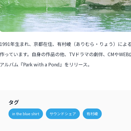
1991年生まれ、京都在住、有村崚（ありむら・りょう）によ
作っています。自身の作品の他、TVドラマの劇伴、CMやWEB広
アルバム『Park with a Pond』をリリース。
タグ
in the blue shirt
サウンドシェア
有村崚