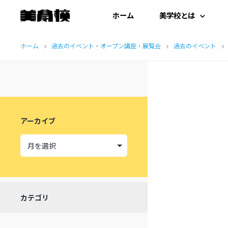
ホーム
美学校とは
コ
はじめての方へ
ホーム
過去のイベント・オープン講座・展覧会
過去のイベント
ン
テ
開扉にあたって
ン
施設紹介
ツ
アーカイブ
へ
受講生の声
ス
キ
ッ
カテゴリ
プ