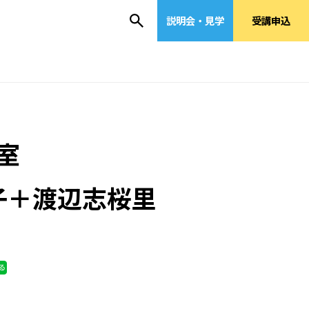
説明会・見学
受講申込
室
子＋渡辺志桜里