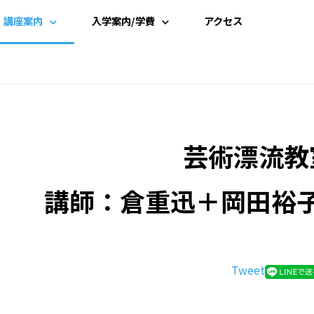
講座案内
入学案内/学費
アクセス
講座一覧
入学案内
時間割
学費案内
芸術漂流教
講師一覧
説明会・見学
資料請求
講師：倉重迅＋岡田裕
受講申込み
Tweet
よくある質問