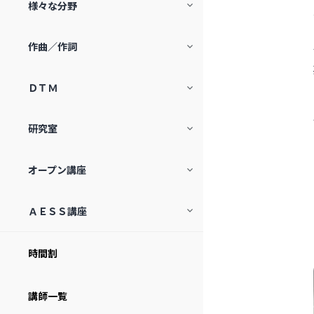
様々な分野
銅版画工房
ビジュアル･コミュニケーション･ラ
ペインティング講座 – 油絵を中心と
実作講座「演劇 似て非なるもの」
ボ
版表現実験工房（銅版画）
して
作曲／作詞
劇のやめ方
芸術漂流教室
写真工房
テクニック＆ピクニック
楽理基礎科
ＤＴＭ
特殊漫画家-前衛の道
未来美術専門学校
出張！パープルーム予備校 美術を
楽理中等科
作る
魁！打ち込み道場
意志を強くする時
現代アートの勝手口
研究室
作曲演習
絵画部
アレンジ＆ミックス・クリニック
建築大爆発
アンビカミング：シャドーフェミニ
美楽塾
歌う言葉、歌われる文字
ズムズの芸術実践
オープン講座
DTM基礎 〜Ableton Live編〜
アートに何ができるのか
ライター講座〜ライティングのため
サウンドアート・入門と実践
映画を聴く
の編集、編集するためのライティン
サウンド・ポートレート・ラボ
ＡＥＳＳ講座
グ
POP ILLUSTRATION 塾
立体・空間制作ゼミ〜時空を超えて
その他の近日開催のイベント・オー
子どものアトリエ
プン講座・展覧会
世界のリズムとグルーヴ研究
モード研究室
時間割
全日本 無意味塾 〜無意味からはじ
める美術とデザイン〜
NPO法人AESSについて
講師一覧