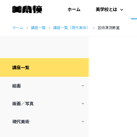
ホーム
美学校とは
コ
はじめての方へ
ホーム
講座一覧
講座一覧〔現代美術〕
芸術漂流教室
ン
テ
開扉にあたって
ン
施設紹介
ツ
講座一覧
へ
受講生の声
絵画
ス
キ
造形基礎Ⅰ
版画／写真
ッ
細密画教場
シルクスクリーン工房
プ
現代美術
生涯ドローイングセミナー
石版画（リトグラフ）工房
アートのレシピ
超・日本画ゼミ