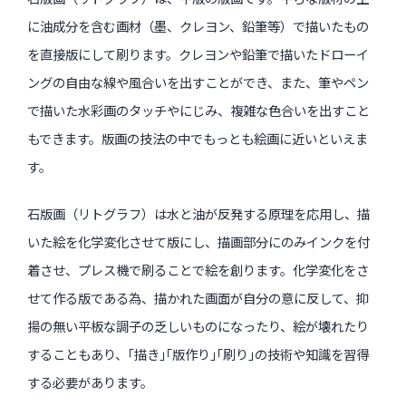
に油成分を含む画材（墨、クレヨン、鉛筆等）で描いたもの
を直接版にして刷ります。クレヨンや鉛筆で描いたドローイ
ングの自由な線や風合いを出すことができ、また、筆やペン
で描いた水彩画のタッチやにじみ、複雑な色合いを出すこと
もできます。版画の技法の中でもっとも絵画に近いといえま
す。
石版画（リトグラフ）は水と油が反発する原理を応用し、描
いた絵を化学変化させて版にし、描画部分にのみインクを付
着させ、プレス機で刷ることで絵を創ります。化学変化をさ
せて作る版である為、描かれた画面が自分の意に反して、抑
揚の無い平板な調子の乏しいものになったり、絵が壊れたり
することもあり、｢描き｣｢版作り｣｢刷り｣の技術や知識を習得
する必要があります。