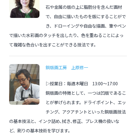
石や金属の版の上に脂肪分を含んだ画材
で、自由に描いたものを版にすることがで
き、ドローイングや自由な描画、筆やペン
で描いた水彩画のタッチを出したり、色を重ねることによっ
て複雑な色合いを出すことができる技法です。
銅版画工房 上原修一
▷授業日：毎週木曜日 13:00〜17:00
銅版画の特徴として、一つは凹版であるこ
とが挙げられます。ドライポイント、エッ
チング、アクアチントといった銅版画技法
の基本技法と、インク詰め､拭き､修正、プレス機の扱いな
ど、刷りの基本技術を学びます。