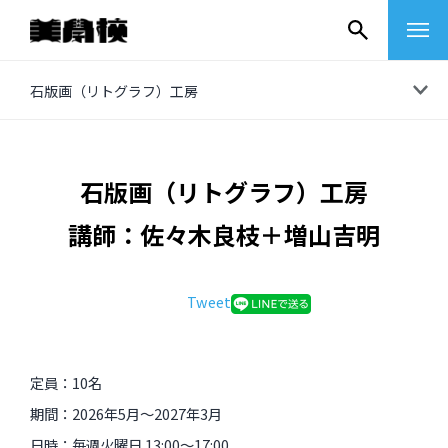
コ
石版画（リトグラフ）工房
ン
テ
ン
石版画（リトグラフ）工房
絵画
ツ
講師：佐々木良枝＋増山吉明
へ
造形基礎Ⅰ
版画／写真
ス
細密画教場
キ
シルクスクリーン工房
Tweet
現代美術
生涯ドローイングセミナー
ッ
石版画（リトグラフ）工房
プ
アートのレシピ
超・日本画ゼミ
様々な分野
銅版画工房
定員：10名
ビジュアル･コミュニケーション･ラボ
ペインティング講座 – 油絵を中心として
実作講座「演劇 似て非なるもの」
期間：2026年5月〜2027年3月
版表現実験工房（銅版画）
作曲／作詞
芸術漂流教室
日時：毎週火曜日 13:00〜17:00
テクニック＆ピクニック