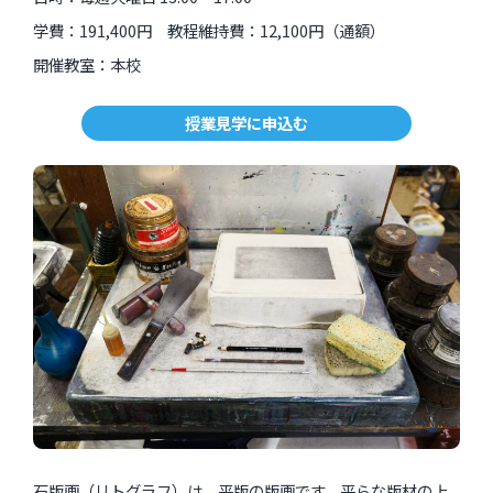
劇のやめ方
写真工房
楽理基礎科
学費：191,400円 教程維持費：12,100円（通額）
未来美術専門学校
ＤＴＭ
出張！パープルーム予備校 美術を作る
特殊漫画家-前衛の道
開催教室：本校
楽理中等科
現代アートの勝手口
魁！打ち込み道場
絵画部
意志を強くする時
研究室
作曲演習
授業見学に申込む
アンビカミング：シャドーフェミニズムズの芸術実践
アレンジ＆ミックス・クリニック
建築大爆発
美楽塾
歌う言葉、歌われる文字
オープン講座
サウンドアート・入門と実践
DTM基礎 〜Ableton Live編〜
アートに何ができるのか
ライター講座〜ライティングのための編集、編集するためのラ
映画を聴く
イティング
立体・空間制作ゼミ〜時空を超えて
サウンド・ポートレート・ラボ
ＡＥＳＳ講座
POP ILLUSTRATION 塾
その他の近日開催のイベント・オープン講座・展覧会
世界のリズムとグルーヴ研究
全日本 無意味塾 〜無意味からはじめる美術とデザイン〜
子どものアトリエ
モード研究室
NPO法人AESSについて
石版画（リトグラフ）は、平版の版画です。平らな版材の上