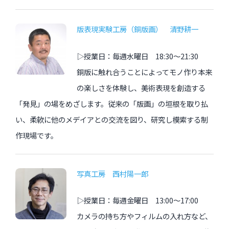
版表現実験工房（銅版画） 清野耕一
▷授業日：毎週水曜日 18:30〜21:30
銅版に触れ合うことによってモノ作り本来
の楽しさを体験し、美術表現を創造する
「発見」の場をめざします。従来の「版画」の垣根を取り払
い、柔軟に他のメデイアとの交流を図り、研究し模索する制
作現場です。
写真工房 西村陽一郎
▷授業日：毎週金曜日 13:00〜17:00
カメラの持ち方やフィルムの入れ方など、