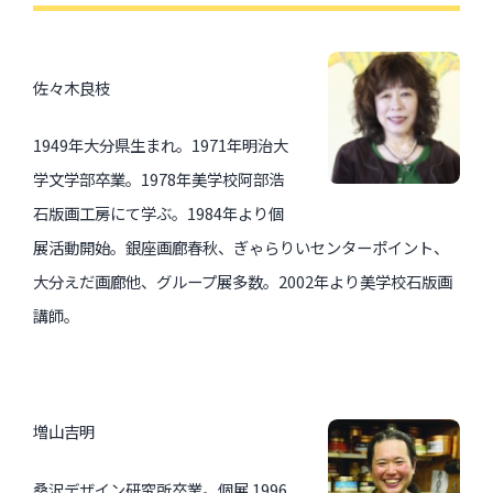
佐々木良枝
1949年大分県生まれ。1971年明治大
学文学部卒業。1978年美学校阿部浩
石版画工房にて学ぶ。1984年より個
展活動開始。銀座画廊春秋、ぎゃらりいセンターポイント、
大分えだ画廊他、グループ展多数。2002年より美学校石版画
講師。
増山吉明
桑沢デザイン研究所卒業。個展 1996,