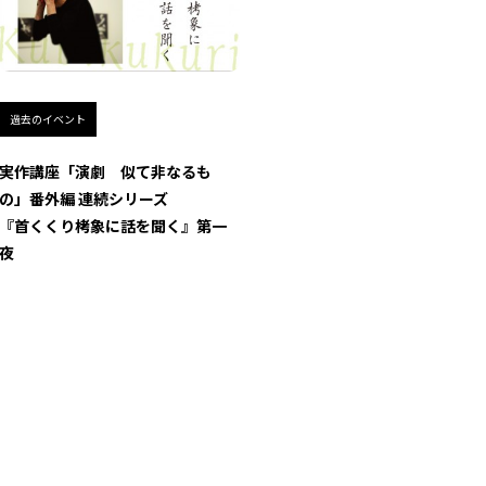
過去のイベント
実作講座「演劇 似て非なるも
の」番外編 連続シリーズ
『首くくり栲象に話を聞く』第一
夜