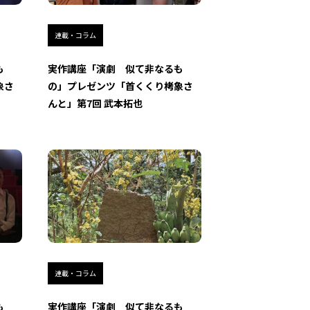
連載・コラム
も
実作講座「演劇 似て非なるも
象さ
の」プレゼンツ「首くくり栲象さ
んと」第7回 武本拓也
連載・コラム
も
実作講座「演劇 似て非なるも