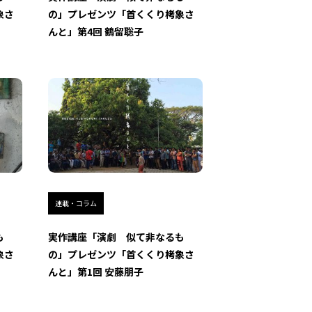
象さ
の」プレゼンツ「首くくり栲象さ
んと」第4回 鶴留聡子
連載・コラム
も
実作講座「演劇 似て非なるも
象さ
の」プレゼンツ「首くくり栲象さ
んと」第1回 安藤朋子