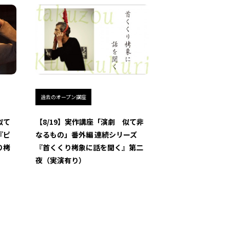
過去のオープン講座
似て
【8/19】実作講座「演劇 似て非
『ピ
なるもの」番外編 連続シリーズ
り栲
『首くくり栲象に話を聞く』第二
夜（実演有り）