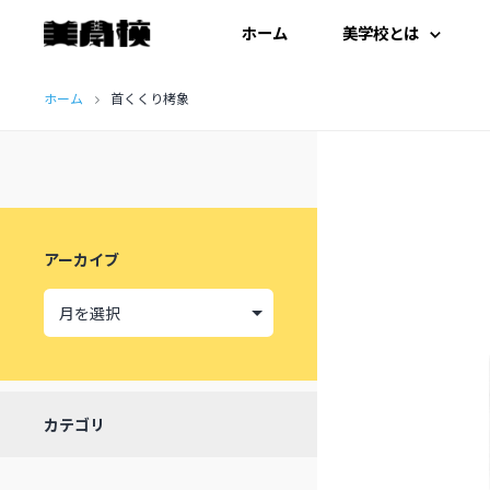
ホーム
美学校とは
コ
はじめての方へ
ホーム
首くくり栲象
ン
テ
開扉にあたって
ン
施設紹介
ツ
アーカイブ
へ
受講生の声
ス
キ
ッ
カテゴリ
プ