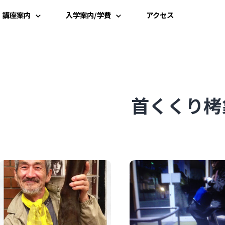
講座案内
入学案内/学費
アクセス
講座一覧
入学案内
時間割
学費案内
首くくり栲
講師一覧
説明会・見学
資料請求
受講申込み
よくある質問