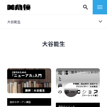
コ
大谷能生
ン
テ
ン
大谷能生
ツ
へ
ス
キ
ッ
プ
その他
イベントレポート
過去のオープン講座
過去のイベント