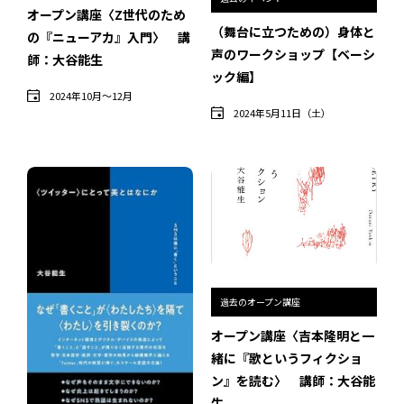
インタビュー
オープン講座〈Z世代のため
（舞台に立つための）身体と
の『ニューアカ』入門〉 講
受講生・修了生の活動
声のワークショップ【ベーシ
師：大谷能生
ック編】
展覧会アーカイブ
2024年10月〜12月
2024年5月11日（土）
座談会
講座レポート
連載・コラム
未分類
過去のオープン講座
近日開催のイベント・オープン講座・展覧会
オープン講座〈吉本隆明と一
緒に『歌というフィクショ
イベント
ン』を読む〉 講師：大谷能
オープン講座
生