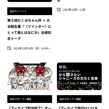
2023年10月〜11月
過去のイベント
過去のイベント・オープン講座・展覧会
第６回たくみちゃん杯 ＋ 大
谷能生著『〈ツイッター〉に
過去のイベント
とって美とはなにか』出版記
過去のオープン講座
念トーク
過去の展覧会
2023年12月10日（日）14:00〜
配信中のオンライン講座
全ての記事ページ
過去のオープン講座
過去のオープン講座
【アーカイブ配信終了】オー
【アーカイブ受付は1/31ま