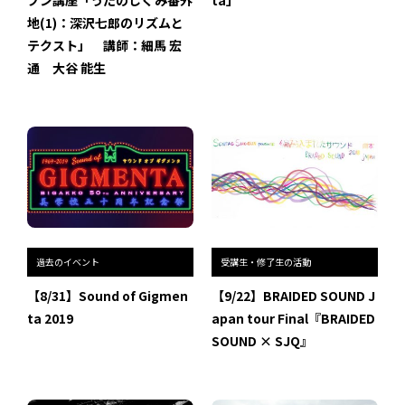
プン講座「うたのしくみ番外
ta」
地(1)：深沢七郎のリズムと
テクスト」 講師：細馬 宏
通 大谷 能生
過去のイベント
受講生・修了生の活動
【8/31】Sound of Gigmen
【9/22】BRAIDED SOUND J
ta 2019
apan tour Final『BRAIDED
SOUND × SJQ』