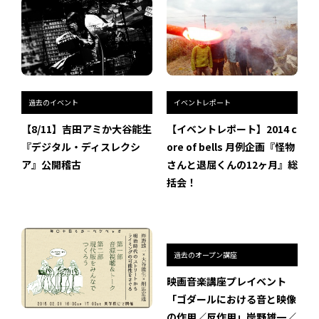
過去のイベント
イベントレポート
【8/11】吉田アミか大谷能生
【イベントレポート】2014 c
『デジタル・ディスレクシ
ore of bells 月例企画『怪物
ア』公開稽古
さんと退屈くんの12ヶ月』総
括会！
過去のオープン講座
映画音楽講座プレイベント
「ゴダールにおける音と映像
の作用／反作用」岸野雄一／