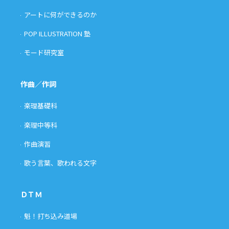
アートに何ができるのか
POP ILLUSTRATION 塾
モード研究室
作曲／作詞
楽理基礎科
楽理中等科
作曲演習
歌う言葉、歌われる文字
ＤＴＭ
魁！打ち込み道場