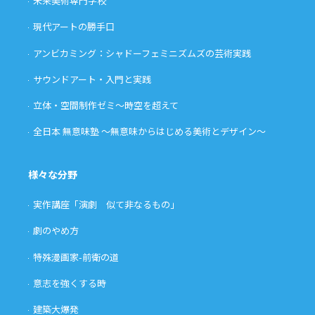
未来美術専門学校
現代アートの勝手口
アンビカミング：シャドーフェミニズムズの芸術実践
サウンドアート・入門と実践
立体・空間制作ゼミ〜時空を超えて
全日本 無意味塾 〜無意味からはじめる美術とデザイン〜
様々な分野
実作講座「演劇 似て非なるもの」
劇のやめ方
特殊漫画家-前衛の道
意志を強くする時
建築大爆発