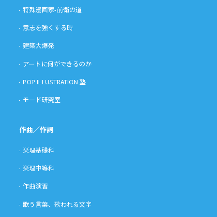
特殊漫画家-前衛の道
意志を強くする時
建築大爆発
アートに何ができるのか
POP ILLUSTRATION 塾
モード研究室
作曲／作詞
楽理基礎科
楽理中等科
作曲演習
歌う言葉、歌われる文字