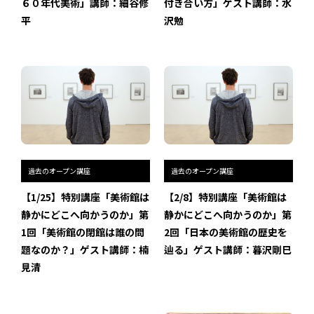
６０年代美術」講師：細谷修
付き合い方」ゲスト講師：水
平
沢勉
過去のイベント・オープン講座・展覧会
過去のイベント
過去のオープン講座
過去の展覧会
過去のオープン講座
過去のオープン講座
配信中のオンライン講座
【1/25】特別講座「美術館は
【2/8】特別講座「美術館は
静かにどこへ向かうのか」第
静かにどこへ向かうのか」第
全ての記事ページ
1回「美術館の閉館は誰の問
2回「日本の美術館の歴史を
題なのか？」ゲスト講師：楠
辿る」ゲスト講師：暮沢剛巳
見清