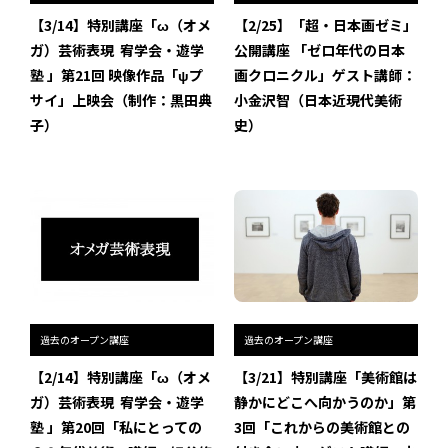
インタビュー
【3/14】特別講座「ω（オメ
【2/25】「超・日本画ゼミ」
ガ）芸術表現 ―― 宥学会・遊学
公開講座 「ゼロ年代の日本
受講生・修了生の活動
塾 」第21回 映像作品「ψプ
画クロニクル」ゲスト講師：
サイ」上映会（制作：黒田典
小金沢智（日本近現代美術
展覧会アーカイブ
子）
史）
座談会
講座レポート
連載・コラム
未分類
過去のオープン講座
過去のオープン講座
近日開催のイベント・オープン講座・展覧会
【2/14】特別講座「ω（オメ
【3/21】特別講座「美術館は
イベント
ガ）芸術表現 ―― 宥学会・遊学
静かにどこへ向かうのか」第
塾 」第20回「私にとっての
3回「これからの美術館との
オープン講座