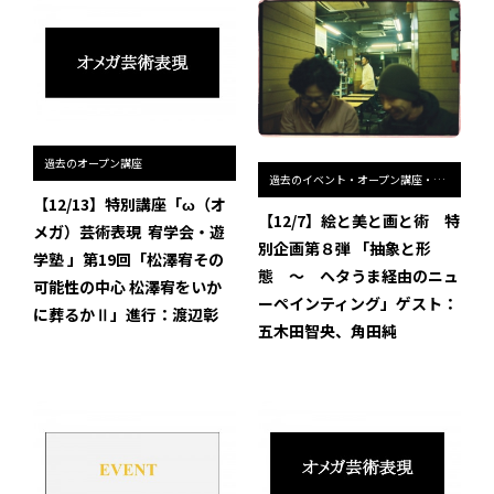
過去のオープン講座
過去のイベント・オープン講座・展覧会
【12/13】特別講座「ω（オ
【12/7】絵と美と画と術 特
メガ）芸術表現 ―― 宥学会・遊
別企画第８弾 「抽象と形
学塾 」第19回「松澤宥その
態 ～ ヘタうま経由のニュ
可能性の中心 ――松澤宥をいか
ーペインティング」ゲスト：
に葬るかⅡ」進行：渡辺彰
五木田智央、角田純