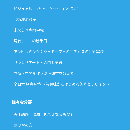
ビジュアル･コミュニケーション･ラボ
芸術漂流教室
未来美術専門学校
現代アートの勝手口
アンビカミング：シャドーフェミニズムズの芸術実践
サウンドアート・入門と実践
立体・空間制作ゼミ〜時空を超えて
全日本 無意味塾 〜無意味からはじめる美術とデザイン〜
様々な分野
実作講座「演劇 似て非なるもの」
劇のやめ方