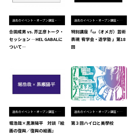
過去のイベント・オープン講座・展覧会
過去のイベント・オープン講座・展覧会
合田成男 vs. 芥正彦トーク・
特別講座「ω（オメガ）芸術
セッション ―HEL GABALに
表現 ―― 宥学会・遊学塾 」第18
ついて―
回
過去のイベント・オープン講座・展覧会
過去のイベント・オープン講座・展覧会
堀浩哉×黒瀬陽平 対談『絵
第３回ハイロと美學校
画の復興／復興の絵画』