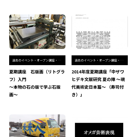
過去のイベント・オープン講座・展覧会
過去のイベント・オープン講座・展覧会
夏期講座 石版画（リトグラ
2014年度夏期講座「中ザワ
フ）入門
ヒデキ文献研究 夏の陣 ～現
〜本物の石の版で学ぶ石版
代美術史日本篇～ （寿司付
画〜
き）」