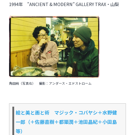
1994年 ”ANCIENT & MODERN” GALLERY TRAX・山梨
角田純（写真右） 撮影：アンダース・エドストローム
絵と美と画と術 マジック・コバヤシ＋水野健
一郎（＋佐藤直樹＋都築潤＋池田晶紀＋小田島
等）