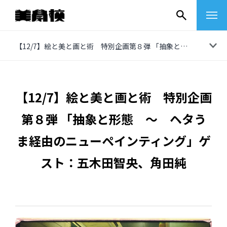
コ
【12/7】絵と美と画と術 特別企画第８弾 「抽象と形態 ～ ヘタうま経由のニューペインティング」ゲスト：五木田智央、角田純
ン
テ
ン
【12/7】絵と美と画と術 特別企画
ツ
第８弾 「抽象と形態 ～ ヘタう
へ
ス
ま経由のニューペインティング」ゲ
キ
スト：五木田智央、角田純
ッ
プ
その他
イベントレポート