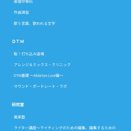
楽理中等科
作曲演習
歌う言葉、歌われる文字
ＤＴＭ
魁！打ち込み道場
アレンジ＆ミックス・クリニック
DTM基礎 〜Ableton Live編〜
サウンド・ポートレート・ラボ
研究室
美楽塾
ライター講座〜ライティングのための編集、編集するための