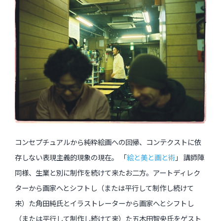
インタビュー
受講生・修了生の活動
展覧会アーカイブ
座談会
講座レポート
連載・コラム
コンセプチュアルから純粋絵画への回帰、コンテクストに依
未分類
存しない表現主義的現象の現在。 「
絵と美と画と術
」 講師陣
同様、生業と別に制作を続けて来たお二方。アートディレク
近日開催のイベント・オープン講座・展覧会
ターから画家へとシフトし（または平行して制作し続けて
イベント
来）た角田純氏とイラストレーターから画家へとシフトし
オープン講座
（または平行して制作し続けて来）た五木田智央氏をゲスト