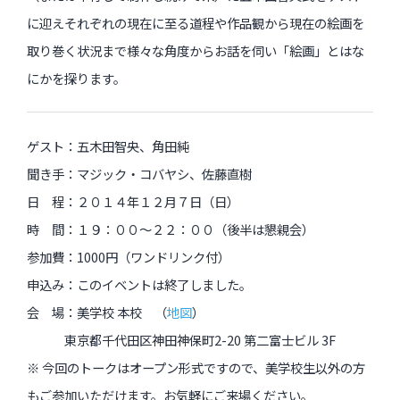
に迎えそれぞれの現在に至る道程や作品観から現在の絵画を
取り巻く状況まで様々な角度からお話を伺い「絵画」とはな
過去のイベント・オープン講座・展覧会
にかを探ります。
過去のイベント
過去のオープン講座
ゲスト：五木田智央、角田純
聞き手：マジック・コバヤシ、佐藤直樹
過去の展覧会
日 程：２０１４年１２月７日（日）
時 間：１９：００〜２２：００（後半は懇親会）
配信中のオンライン講座
参加費：1000円（ワンドリンク付）
申込み：このイベントは終了しました。
全ての記事ページ
会 場：美学校 本校 （
地図
）
東京都千代田区神田神保町2-20 第二富士ビル 3F
※ 今回のトークはオープン形式ですので、美学校生以外の方
もご参加いただけます。お気軽にご来場ください。