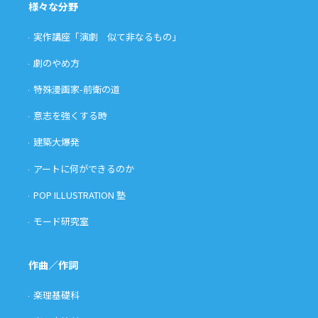
様々な分野
実作講座「演劇 似て非なるもの」
劇のやめ方
特殊漫画家-前衛の道
意志を強くする時
建築大爆発
アートに何ができるのか
POP ILLUSTRATION 塾
モード研究室
作曲／作詞
楽理基礎科