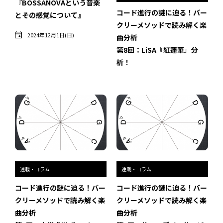
『BOSSANOVAという音楽
インタビュー
コード進行の謎に迫る！バー
とその感覚について』
クリーメソッドで読み解く楽
受講生・修了生の活動
2024年12月1日(日)
曲分析
第8回：LiSA『紅蓮華』分
展覧会アーカイブ
析！
座談会
講座レポート
連載・コラム
未分類
連載・コラム
連載・コラム
近日開催のイベント・オープン講座・展覧会
コード進行の謎に迫る！バー
コード進行の謎に迫る！バー
イベント
クリーメソッドで読み解く楽
クリーメソッドで読み解く楽
曲分析
曲分析
オープン講座