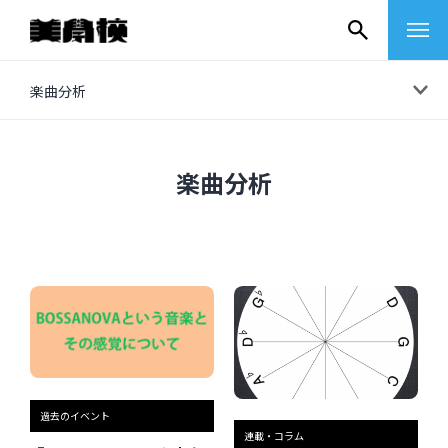
コ
楽曲分析
ン
テ
ン
楽曲分析
ツ
へ
ス
キ
ッ
プ
その他
過去のイベント
イベントレポート
連載・コラム