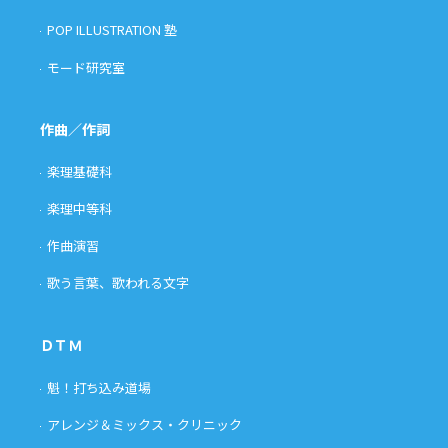
POP ILLUSTRATION 塾
モード研究室
作曲／作詞
楽理基礎科
楽理中等科
作曲演習
歌う言葉、歌われる文字
ＤＴＭ
魁！打ち込み道場
アレンジ＆ミックス・クリニック