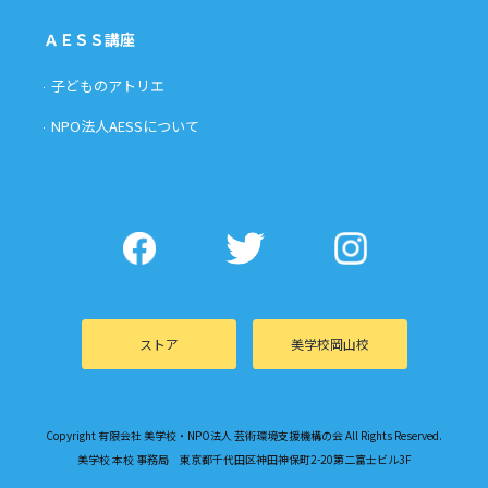
ＡＥＳＳ講座
子どものアトリエ
NPO法人AESSについて
ストア
美学校岡山校
Copyright 有限会社 美学校・NPO法人 芸術環境支援機構の会 All Rights Reserved.
美学校 本校 事務局 東京都千代田区神田神保町2-20第二富士ビル3F