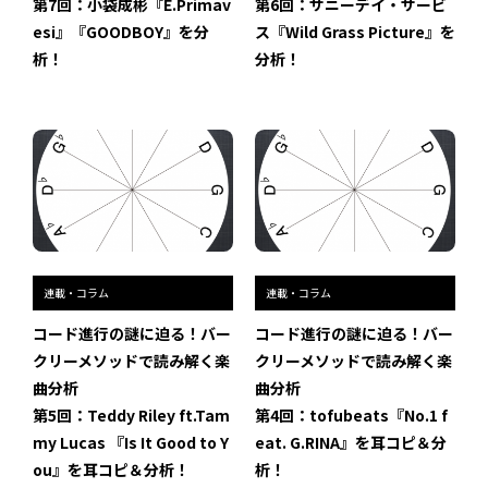
第7回：小袋成彬『E.Primav
第6回：サニーデイ・サービ
esi』『GOODBOY』を分
ス『Wild Grass Picture』を
析！
分析！
過去のイベント・オープン講座・展覧会
過去のイベント
過去のオープン講座
過去の展覧会
連載・コラム
連載・コラム
配信中のオンライン講座
コード進行の謎に迫る！バー
コード進行の謎に迫る！バー
全ての記事ページ
クリーメソッドで読み解く楽
クリーメソッドで読み解く楽
曲分析
曲分析
第5回：Teddy Riley ft.Tam
第4回：tofubeats『No.1 f
my Lucas 『Is It Good to Y
eat. G.RINA』を耳コピ＆分
ou』を耳コピ＆分析！
析！