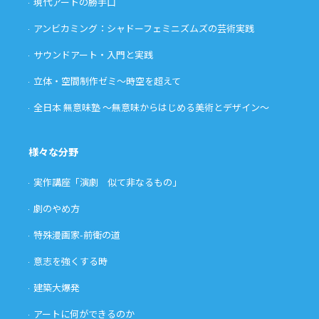
現代アートの勝手口
アンビカミング：シャドーフェミニズムズの芸術実践
サウンドアート・入門と実践
立体・空間制作ゼミ〜時空を超えて
全日本 無意味塾 〜無意味からはじめる美術とデザイン〜
様々な分野
実作講座「演劇 似て非なるもの」
劇のやめ方
特殊漫画家-前衛の道
意志を強くする時
建築大爆発
アートに何ができるのか