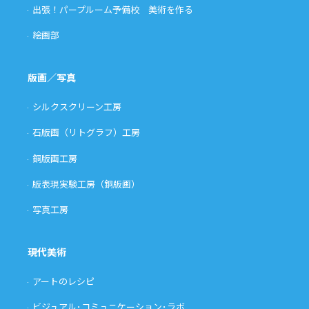
出張！パープルーム予備校 美術を作る
絵画部
版画／写真
シルクスクリーン工房
石版画（リトグラフ）工房
銅版画工房
版表現実験工房（銅版画）
写真工房
現代美術
アートのレシピ
ビジュアル･コミュニケーション･ラボ