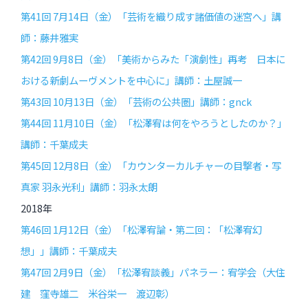
第41回 7月14日（金）「芸術を織り成す諸価値の迷宮へ」講
師：藤井雅実
第42回 9月8日（金）「美術からみた「演劇性」再考 日本に
おける新劇ムーヴメントを中心に」講師：土屋誠一
第43回 10月13日（金）「芸術の公共圏」講師：gnck
第44回 11月10日（金）「松澤宥は何をやろうとしたのか？」
講師：千葉成夫
第45回 12月8日（金）「カウンターカルチャーの目撃者・写
真家 羽永光利」講師：羽永太朗
2018年
第46回 1月12日（金）「松澤宥論・第二回：「松澤宥幻
想」」講師：千葉成夫
第47回 2月9日（金）「松澤宥談義」パネラー：宥学会（大住
建 窪寺雄二 米谷栄一 渡辺彰）