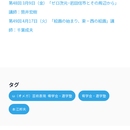
第48回 3月9日（金）「ゼロ次元−岩田信市とその周辺から」
講師：筒井宏樹
第49回 4月17日（火）「絵画の始まり、東・西の絵画」講
師：千葉成夫
タグ
ω（オメガ）芸術表現 ―― 宥学会・遊学塾
宥学会・遊学塾
本江邦夫