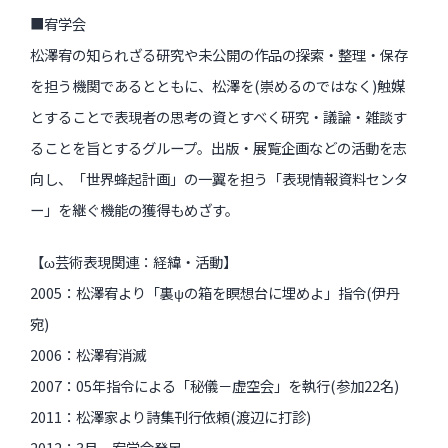
■宥学会
松澤宥の知られざる研究や未公開の作品の探索・整理・保存
過去のイベント・オープン講座・展覧会
を担う機関であるとともに、松澤を(崇めるのではなく)触媒
過去のイベント
とすることで表現者の思考の資とすべく研究・議論・雑談す
ることを旨とするグループ。出版・展覧企画などの活動を志
過去のオープン講座
向し、「世界蜂起計画」の一翼を担う「表現情報資料センタ
過去の展覧会
ー」を継ぐ機能の獲得もめざす。
【ω芸術表現関連：経緯・活動】
配信中のオンライン講座
2005：松澤宥より「裏ψの箱を瞑想台に埋めよ」指令(伊丹
全ての記事ページ
宛)
2006：松澤宥消滅
2007：05年指令による「秘儀－虚空会」を執行(参加22名)
2011：松澤家より詩集刊行依頼(渡辺に打診)
2012：3月、宥学会発足