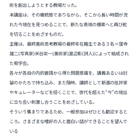
術を創出しようとする教場だった。
インタビュー
本講座は、その継続態でありながら、そこから長い時間が流
受講生・修了生の活動
れた今現在を見つめることで、新たな表現の模索へと再び舵
展覧会アーカイブ
を切ることをめざすものだ。
主催は、最終美術思考教場の最終年在籍生である３名＝窪寺
座談会
雄二(写真家)米谷栄一(美術家)渡辺彰(詩人)によって結成され
講座レポート
た宥学会。
各々が各自の内的要請から得た問題意識を、講義あるいは討
連載・コラム
論のかたちで持ち込み、また随時、講師として新進の批評家
やキュレーターなどを招くことで、世代を超えた“今”の現出
未分類
に立ち会い刺激し合うことをめざしている。
近日開催のイベント・オープン講座・展覧会
そういう集まりであるため、一般参加はぜひとも歓迎すると
ころ。さまざまな嗜好の人と面白い話ができることを望んで
イベント
いる
オープン講座