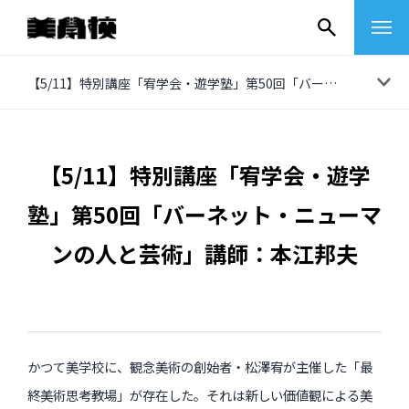
コ
【5/11】特別講座「宥学会・遊学塾」第50回「バーネット・ニューマンの人と芸術」講師：本江邦夫
ン
テ
ン
【5/11】特別講座「宥学会・遊学
ツ
塾」第50回「バーネット・ニューマ
へ
ス
ンの人と芸術」講師：本江邦夫
キ
ッ
プ
その他
かつて美学校に、観念美術の創始者・松澤宥が主催した「最
イベントレポート
終美術思考教場」が存在した。それは新しい価値観による美