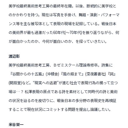
美学校最終美術思考工房の最終年在籍。以後、断続的に美学校と
のかかわりを持つ。現在は写真を手掛け、舞踏・演劇・パフォーマ
ンス等を主な被写体として表現の現場を記録している。戦後日本
の美術界が最も過激だった60年代(～70年代)を振り返りながら、何
が面白かったのか、今何が面白いのか、を探っていきたい。
渡辺彰
美学校最終美術思考工房、Ｂゼミスクール理論専修卒。詩集に
『谷間からの十五篇』(沖積舎)『風の頬まで』(深夜叢書社)『詞』
(開扇堂)など。“現実への逃避”が進む社会で表現行為の拠って立つ
場は…？ 松澤表現の原点である詩を素材として同時代の詩と美術
の状況を辿るのを皮切りに、戦後日本の多分野の表現史を再検証
することで現在状況にコミットする問題を提出し論議したい。
米谷栄一