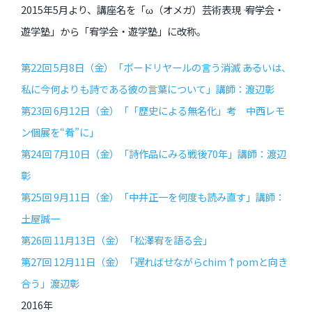
2015年5月より、講座名を「ω（オメガ）芸術表現 ―― 宥学会・
遊学塾」から「宥学会・遊学塾」に改称。
第22回 5月8日（金）「ボードリヤールの言う消滅 ――あるいは、
私に今何よりも詩である彼の言葉について」講師：渡辺彰
第23回 6月12日（金）「「歴史による無名化」考 中西レモ
ン個展を“肴”に」
第24回 7月10日（金）「詩作品にみる戦後70年」講師：渡辺
彰
第25回 9月11日（金）「中井正一を何度も読み直す」講師：
土屋誠一
第26回 11月13日（金）「松澤宥を語る会」
第27回 12月11日（金）「遅ればせながらchim↑pomと向き
合う」渡辺彰
2016年