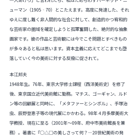
ューマン（1905‐70）とこたえます。高度に発達した、それ
ゆえに度し難く非人間的な社会に対して、創造的かつ宥和的
な芸術家の圏域を確定しようと孤軍奮闘した、絶対的な抽象
画家です。彼の作品と芸術観には今でこそ問題とすべきもの
が多々あると私は思います。資本主義に応えてどこまでも堕
落していく今の美術に対する反撥に促されて。
本江邦夫
1948年生。76年、東京大学修士課程（西洋美術史）を修了
後、東京国立近代美術館に勤務。マチス、ゴーギャン、ルド
ン等の回顧展と同時に、「メタファーとシンボル」、手塚治
虫、辰野登恵子等の現代展にかかわる。98年４月多摩美術大
学教授、現在に至る（2001年〜09年、府中市美術館長を兼
務）。著書に『○△□の美しさって何？—20世紀美術の発