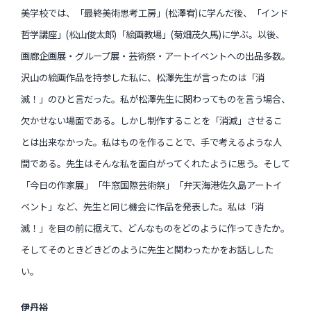
美学校では、「最終美術思考工房」(松澤宥)に学んだ後、「インド
哲学講座」(松山俊太郎)「絵画教場」(菊畑茂久馬)に学ぶ。以後、
画廊企画展・グループ展・芸術祭・アートイベントへの出品多数。
沢山の絵画作品を持参した私に、松澤先生が言ったのは「消
滅！」のひと言だった。私が松澤先生に関わってものを言う場合、
欠かせない場面である。しかし制作することを「消滅」させるこ
とは出来なかった。私はものを作ることで、手で考えるような人
間である。先生はそんな私を面白がってくれたように思う。そして
「今日の作家展」「牛窓国際芸術祭」「弁天海港佐久島アートイ
ベント」など、先生と同じ機会に作品を発表した。私は「消
滅！」を目の前に据えて、どんなものをどのように作ってきたか。
そしてそのときどきどのように先生と関わったかをお話しした
い。
伊丹裕