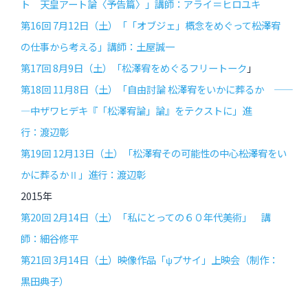
ト 天皇アート論〈予告篇〉」講師：アライ＝ヒロユキ
第16回 7月12日（土）「「オブジェ」概念をめぐって――松澤宥
の仕事から考える」講師：土屋誠一
第17回 8月9日（土）「松澤宥をめぐるフリートーク
」
第18回 11月8日（土）「自由討論 松澤宥をいかに葬るか ――
―中ザワヒデキ『「松澤宥論」論』をテクストに」進
行：渡辺彰
第19回 12月13日（土）「松澤宥その可能性の中心――松澤宥をい
かに葬るかⅡ」進行：渡辺彰
2015年
第20回 2月14日（土）「私にとっての６０年代美術」 講
師：細谷修平
第21回 3月14日（土）映像作品「ψプサイ」上映会（制作：
黒田典子）