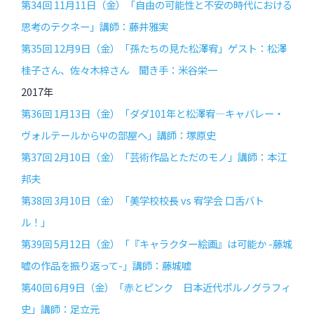
第34回 11月11日（金）「自由の可能性と不安の時代における
思考のテクネー」講師：藤井雅実
第35回 12月9日（金）「孫たちの見た松澤宥」ゲスト：松澤
桂子さん、佐々木梓さん 聞き手：米谷栄一
2017年
第36回 1月13日（金）「ダダ101年と松澤宥―キャバレー・
ヴォルテールからΨの部屋へ」講師：塚原史
第37回 2月10日（金）「芸術作品とただのモノ」講師：本江
邦夫
第38回 3月10日（金）「美学校校長 vs 宥学会 口舌バト
ル！」
第39回 5月12日（金）「『キャラクター絵画』は可能か -藤城
嘘の作品を振り返って-」講師：藤城嘘
第40回 6月9日（金）「赤とピンク 日本近代ポルノグラフィ
史」講師：足立元