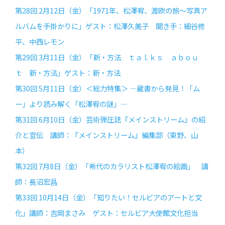
第28回 2月12日（金）「1971年、松澤宥、渡欧の旅〜写真ア
ルバムを手掛かりに」ゲスト：松澤久美子 聞き手：細谷修
平、中西レモン
第29回 3月11日（金）「新・方法 ｔａｌｋｓ ａｂｏｕ
ｔ 新・方法」ゲスト：新・方法
第30回 5月11日（金）＜総力特集＞ —蔵書から発見！「ム
ー」より読み解く「松澤宥の謎」—
第31回 6月10日（金）芸術弾圧誌『メインストリーム』の紹
介と宣伝 講師：『メインストリーム』編集部（東野、山
本）
第32回 7月8日（金）「希代のカラリスト松澤宥の絵画」 講
師：長沼宏昌
第33回 10月14日（金）「知りたい！セルビアのアートと文
化」講師：吉岡まさみ ゲスト：セルビア大使館文化担当