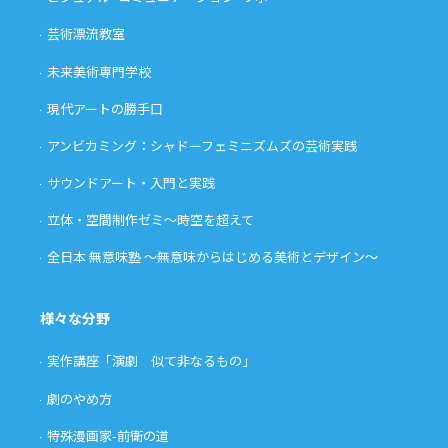
芸術漂流教室
未来美術専門学校
現代アートの勝手口
アンビカミング：シャドーフェミニズムズの芸術実践
サウンドアート・入門と実践
立体・空間制作ゼミ〜時空を超えて
全日本 無意味塾 〜無意味からはじめる美術とデザイン〜
様々な分野
実作講座「演劇 似て非なるもの」
劇のやめ方
特殊漫画家-前衛の道