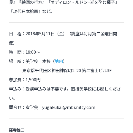
見』『絵画の行方』『オディロン・ルドン−光を孕む種子』
『現代日本絵画』など。
日 程：2018年5月11日（金）（講座は毎月第二金曜日開
催）
時 間：19:00～
場 所：美学校 本校（
地図
）
東京都千代田区神田神保町2-20 第二富士ビル3F
参加費：1,500円
申込み：受講申込みは不要です。直接美学校にお越しくださ
い。
問合せ：宥学会 yugakukai@mbr.nifty.com
窪寺雄二