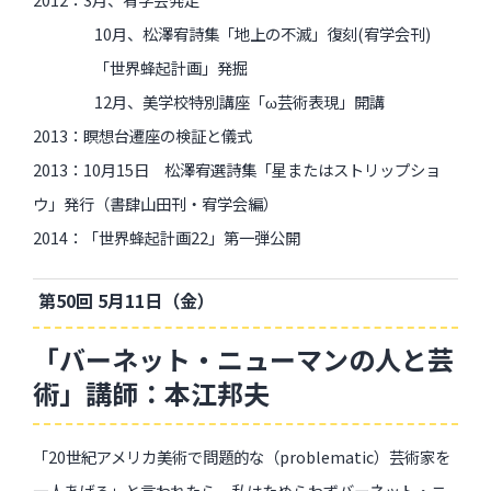
10月、松澤宥詩集「地上の不滅」復刻(宥学会刊)
「世界蜂起計画」発掘
12月、美学校特別講座「ω芸術表現」開講
2013：瞑想台遷座の検証と儀式
2013：10月15日 松澤宥選詩集「星またはストリップショ
ウ」発行（書肆山田刊・宥学会編）
2014：「世界蜂起計画22」第一弾公開
第50回 5月11日（金）
「バーネット・ニューマンの人と芸
術」講師：本江邦夫
「20世紀アメリカ美術で問題的な（problematic）芸術家を
一人あげろ」と言われたら、私はためらわずバーネット・ニ