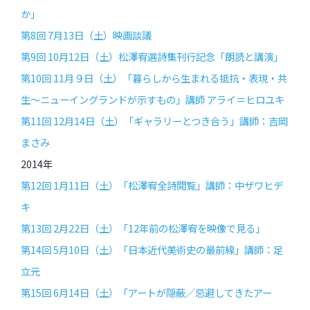
か」
第8回 7月13日（土）映画談議
第9回 10月12日（土）松澤宥選詩集刊行記念「朗読と講演」
第10回 11月９日（土）「暮らしから生まれる抵抗・表現・共
生〜ニューイングランドが示すもの」講師 アライ＝ヒロユキ
第11回 12月14日（土）「ギャラリーとつき合う」講師：吉岡
まさみ
2014年
第12回 1月11日（土）「松澤宥全詩閲覧」講師：中ザワヒデ
キ
第13回 2月22日（土）「12年前の松澤宥を映像で見る」
第14回 5月10日（土）「日本近代美術史の最前線」講師：足
立元
第15回 6月14日（土）「アートが隠蔽／忌避してきたアー