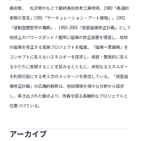
美術家。 松沢宥のもとで最終美術思考工房修得。1980「美道的
表現の宣言」1991「サーキュレーション・アート提唱」。1992
「波動空間哲学の構築」、1993-2003「惑星磁場修正計画」として
地球上のパワースポット７箇所に磁場の修正装置を埋設し、地球
の磁場を修正する実施プロジェクトを推進。「磁場＝意識場」を
コンセプトに見えないエネルギーを探求し、視覚・聴覚的に見え
るかたちに表現することを試みるとともに、未知なるエネルギー
を利用可能にする考え方のメッセージを発信している。「惑星磁
場修正計画」の広義的解釈は、地球環境を様々な分野から探求
し、導き出された観点より、改善を図る長期的なプロジェクトと
位置づけている。
アーカイブ