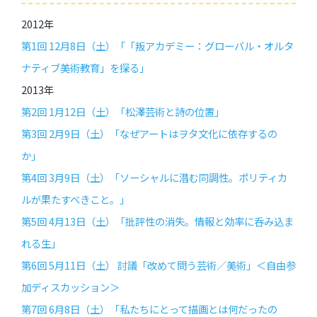
2012年
第1回 12月8日（土）「「叛アカデミー：グローバル・オルタ
ナティブ美術教育」を探る」
2013年
第2回 1月12日（土）「松澤芸術と詩の位置」
第3回 2月9日（土）「なぜアートはヲタ文化に依存するの
か」
第4回 3月9日（土）「ソーシャルに潜む同調性。ポリティカ
ルが果たすべきこと。」
第5回 4月13日（土）「批評性の消失。情報と効率に呑み込ま
れる生」
第6回 5月11日（土） 討議「改めて問う芸術／美術」＜自由参
加ディスカッション＞
第7回 6月8日（土）「私たちにとって描画とは何だったの