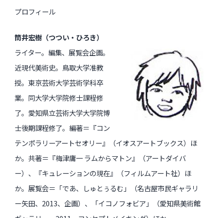
プロフィール
筒井宏樹（つつい・ひろき）
ライター。編集、展覧会企画。
近現代美術史。鳥取大学准教
授。東京芸術大学芸術学科卒
業。同大学大学院修士課程修
了。愛知県立芸術大学大学院博
士後期課程修了。編著＝『コン
テンポラリーアートセオリー』（イオスアートブックス）ほ
か。共著＝『梅津庸一 ラムからマトン』（アートダイバ
ー）、『キュレーションの現在』（フィルムアート社）ほ
か。展覧会＝「であ、しゅとぅるむ」（名古屋市民ギャラリ
ー矢田、2013、企画）、「イコノフォビア」（愛知県美術館