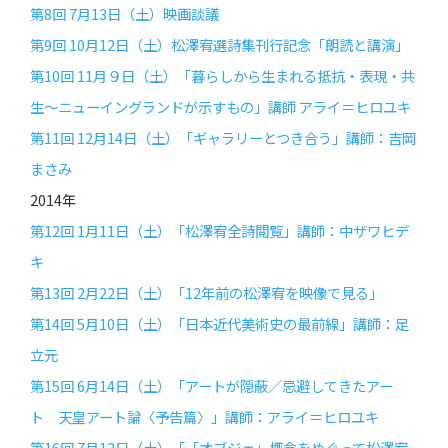
第8回 7月13日（土）映画談議
第9回 10月12日（土）松澤宥選詩集刊行記念「朗読と講演」
第10回 11月９日（土）「暮らしから生まれる抵抗・表現・共
生〜ニューイングランドが示すもの」講師 アライ＝ヒロユキ
第11回 12月14日（土）「ギャラリーとつき合う」講師：吉岡
まさみ
2014年
第12回 1月11日（土）「松澤宥全詩閲覧」講師：中ザワヒデ
キ
第13回 2月22日（土）「12年前の松澤宥を映像で見る」
第14回 5月10日（土）「日本近代美術史の最前線」講師：足
立元
第15回 6月14日（土）「アートが隠蔽／忌避してきたアー
ト 天皇アート論〈予告篇〉」講師：アライ＝ヒロユキ
第16回 7月12日（土）「「オブジェ」概念をめぐって――松澤宥