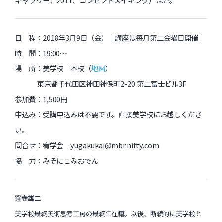
ギャラリー、2011、コンセプトメイキング）ほか。
日 程：2018年3月9日（金）［講座は毎月第二金曜日開催］
時 間：19:00～
場 所：美学校 本校（
地図
）
東京都千代田区神田神保町2-20 第二富士ビル3F
参加費：1,500円
申込み：受講申込みは不要です。直接美学校にお越しくださ
い。
問合せ：宥学会 yugakukai@mbr.nifty.com
協 力：みそにこみおでん
窪寺雄二
美学校最終美術思考工房の最終年在籍。以後、断続的に美学校と