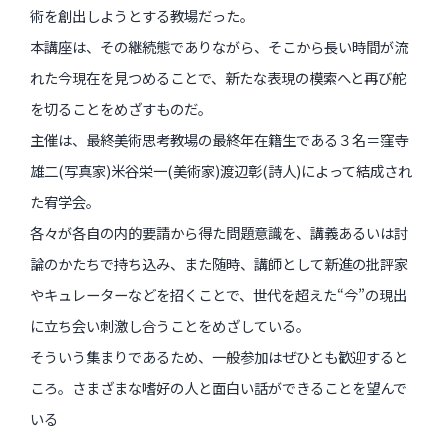
術を創出しようとする教場だった。
インタビュー
本講座は、その継続態でありながら、そこから長い時間が流
受講生・修了生の活動
れた今現在を見つめることで、新たな表現の模索へと再び舵
展覧会アーカイブ
を切ることをめざすものだ。
主催は、最終美術思考教場の最終年在籍生である３名＝窪寺
座談会
雄二(写真家)米谷栄一(美術家)渡辺彰(詩人)によって結成され
講座レポート
た宥学会。
各々が各自の内的要請から得た問題意識を、講義あるいは討
連載・コラム
論のかたちで持ち込み、また随時、講師として新進の批評家
やキュレーターなどを招くことで、世代を超えた“今”の現出
未分類
に立ち会い刺激し合うことをめざしている。
近日開催のイベント・オープン講座・展覧会
そういう集まりであるため、一般参加はぜひとも歓迎すると
ころ。さまざまな嗜好の人と面白い話ができることを望んで
イベント
いる
オープン講座