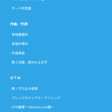
モード研究室
作曲／作詞
楽理基礎科
楽理中等科
作曲演習
歌う言葉、歌われる文字
ＤＴＭ
魁！打ち込み道場
アレンジ＆ミックス・クリニック
DTM基礎 〜Ableton Live編〜