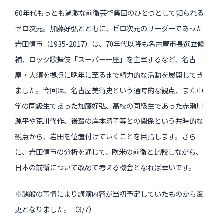
60年代もっとも過激な前衛芸術集団のひとつとして知られる
ゼロ次元。加藤好弘とともに、ゼロ次元のリーダーであった
岩田信市（1935-2017）は、70年代以降も名古屋市長選立候
補、ロック歌舞伎「スーパー一座」を主宰するなど、名古
屋・大須を拠点に晩年に至るまで精力的な活動を展開してき
ました。今回は、名古屋美術史という通時的な観点、また中
学の同級生であった加藤好弘、高校の同級生であった赤瀬川
源平や荒川修作、後輩の岸本清子等との関係という共時的な
観点から、岩田を位置付けていくことを目指します。さら
に、岩田信市の分析を通じて、欧米の前衛と比較しながら、
日本の前衛について改めて考える機会となれば幸いです。
※諸般の事情により講演内容が当初予定していたものから変
更となりました。（3/7）