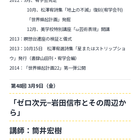
10月、松澤宥詩集「地上の不滅」復刻(宥学会刊)
「世界蜂起計画」発掘
12月、美学校特別講座「ω芸術表現」開講
2013：瞑想台遷座の検証と儀式
2013：10月15日 松澤宥選詩集「星またはストリップショ
ウ」発行（書肆山田刊・宥学会編）
2014：「世界蜂起計画22」第一弾公開
第48回 3月9日（金）
「ゼロ次元−岩田信市とその周辺か
ら」
講師：筒井宏樹