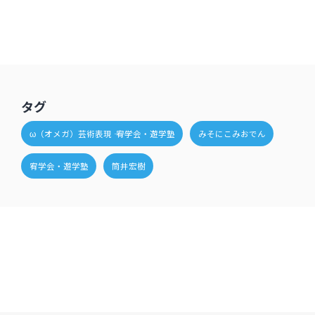
タグ
ω（オメガ）芸術表現 ―― 宥学会・遊学塾
みそにこみおでん
宥学会・遊学塾
筒井宏樹