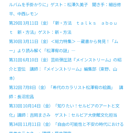
ルバムを手掛かりに」ゲスト：松澤久美子 聞き手：細谷修
平、中西レモン
第29回 3月11日（金）「新・方法 ｔａｌｋｓ ａｂｏｕ
ｔ 新・方法」ゲスト：新・方法
第30回 3月11日（金）＜総力特集＞ —蔵書から発見！「ム
ー」より読み解く「松澤宥の謎」—
第31回 6月10日（金）芸術弾圧誌『メインストリーム』の紹
介と宣伝 講師：『メインストリーム』編集部（東野、山
本）
第32回 7月8日（金）「希代のカラリスト松澤宥の絵画」 講
師：長沼宏昌
第33回 10月14日（金）「知りたい！セルビアのアートと文
化」講師：吉岡まさみ ゲスト：セルビア大使館文化担当
第34回 11月11日（金）「自由の可能性と不安の時代における