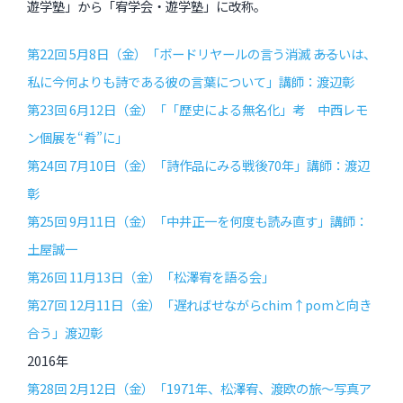
遊学塾」から「宥学会・遊学塾」に改称。
第22回 5月8日（金）「ボードリヤールの言う消滅 ――あるいは、
私に今何よりも詩である彼の言葉について」講師：渡辺彰
第23回 6月12日（金）「「歴史による無名化」考 中西レモ
ン個展を“肴”に」
第24回 7月10日（金）「詩作品にみる戦後70年」講師：渡辺
彰
第25回 9月11日（金）「中井正一を何度も読み直す」講師：
土屋誠一
第26回 11月13日（金）「松澤宥を語る会」
第27回 12月11日（金）「遅ればせながらchim↑pomと向き
合う」渡辺彰
2016年
第28回 2月12日（金）「1971年、松澤宥、渡欧の旅〜写真ア