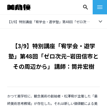
コ
【3/9】特別講座「宥学会・遊学塾」第48回「ゼロ次元−岩田信市とその周辺から」 講師：筒井宏樹
ン
テ
ン
【3/9】特別講座「宥学会・遊学
ツ
塾」第48回「ゼロ次元−岩田信市と
へ
ス
その周辺から」 講師：筒井宏樹
キ
ッ
プ
その他
かつて美学校に、観念美術の創始者・松澤宥が主催した「最
イベントレポート
終美術思考教場」が存在した。それは新しい価値観による美