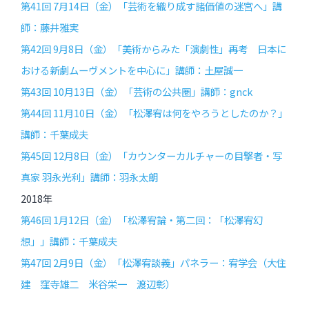
第41回 7月14日（金）「芸術を織り成す諸価値の迷宮へ」講
師：藤井雅実
第42回 9月8日（金）「美術からみた「演劇性」再考 日本に
おける新劇ムーヴメントを中心に」講師：土屋誠一
第43回 10月13日（金）「芸術の公共圏」講師：gnck
第44回 11月10日（金）「松澤宥は何をやろうとしたのか？」
講師：千葉成夫
第45回 12月8日（金）「カウンターカルチャーの目撃者・写
真家 羽永光利」講師：羽永太朗
2018年
第46回 1月12日（金）「松澤宥論・第二回：「松澤宥幻
想」」講師：千葉成夫
第47回 2月9日（金）「松澤宥談義」パネラー：宥学会（大住
建 窪寺雄二 米谷栄一 渡辺彰）