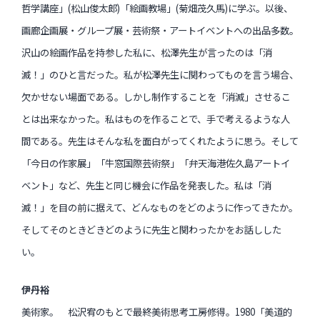
哲学講座」(松山俊太郎)「絵画教場」(菊畑茂久馬)に学ぶ。以後、
画廊企画展・グループ展・芸術祭・アートイベントへの出品多数。
沢山の絵画作品を持参した私に、松澤先生が言ったのは「消
滅！」のひと言だった。私が松澤先生に関わってものを言う場合、
欠かせない場面である。しかし制作することを「消滅」させるこ
とは出来なかった。私はものを作ることで、手で考えるような人
間である。先生はそんな私を面白がってくれたように思う。そして
「今日の作家展」「牛窓国際芸術祭」「弁天海港佐久島アートイ
ベント」など、先生と同じ機会に作品を発表した。私は「消
滅！」を目の前に据えて、どんなものをどのように作ってきたか。
そしてそのときどきどのように先生と関わったかをお話しした
い。
伊丹裕
美術家。 松沢宥のもとで最終美術思考工房修得。1980「美道的