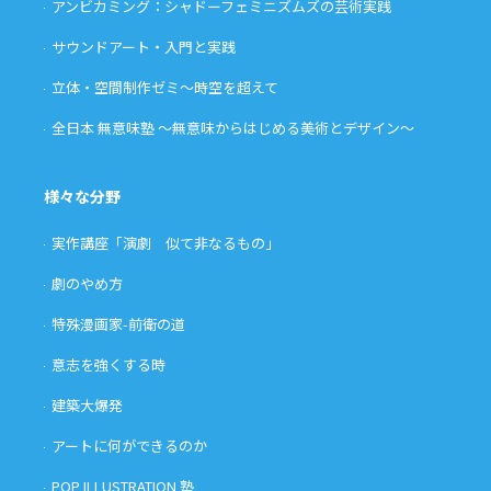
アンビカミング：シャドーフェミニズムズの芸術実践
サウンドアート・入門と実践
立体・空間制作ゼミ〜時空を超えて
全日本 無意味塾 〜無意味からはじめる美術とデザイン〜
様々な分野
実作講座「演劇 似て非なるもの」
劇のやめ方
特殊漫画家-前衛の道
意志を強くする時
建築大爆発
アートに何ができるのか
POP ILLUSTRATION 塾