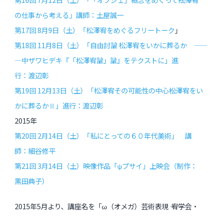
の仕事から考える」講師：土屋誠一
第17回 8月9日（土）「松澤宥をめぐるフリートーク
」
第18回 11月8日（土）「自由討論 松澤宥をいかに葬るか ――
―中ザワヒデキ『「松澤宥論」論』をテクストに」進
行：渡辺彰
第19回 12月13日（土）「松澤宥その可能性の中心――松澤宥をい
かに葬るかⅡ」進行：渡辺彰
2015年
第20回 2月14日（土）「私にとっての６０年代美術」 講
師：細谷修平
第21回 3月14日（土）映像作品「ψプサイ」上映会（制作：
黒田典子）
2015年5月より、講座名を「ω（オメガ）芸術表現 ―― 宥学会・