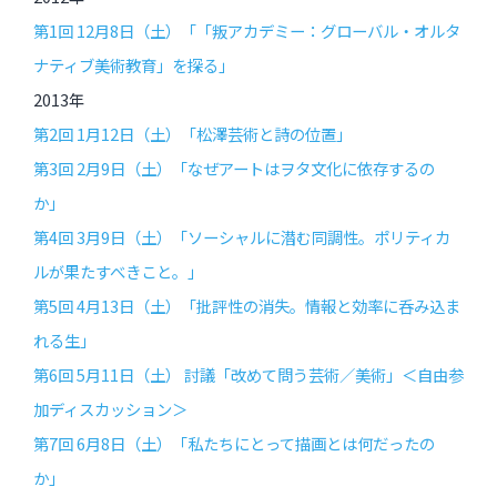
第1回 12月8日（土）「「叛アカデミー：グローバル・オルタ
ナティブ美術教育」を探る」
2013年
第2回 1月12日（土）「松澤芸術と詩の位置」
第3回 2月9日（土）「なぜアートはヲタ文化に依存するの
か」
第4回 3月9日（土）「ソーシャルに潜む同調性。ポリティカ
ルが果たすべきこと。」
第5回 4月13日（土）「批評性の消失。情報と効率に呑み込ま
れる生」
第6回 5月11日（土） 討議「改めて問う芸術／美術」＜自由参
加ディスカッション＞
第7回 6月8日（土）「私たちにとって描画とは何だったの
か」