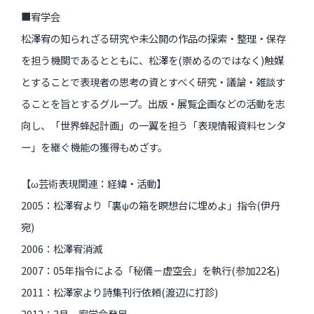
■宥学会
松澤宥の知られざる研究や未公開の作品の探索・整理・保存
過去のイベント・オープン講座・展覧会
を担う機関であるとともに、松澤を(崇めるのではなく)触媒
過去のイベント
とすることで表現者の思考の資とすべく研究・議論・雑談す
ることを旨とするグループ。出版・展覧企画などの活動を志
過去のオープン講座
向し、「世界蜂起計画」の一翼を担う「表現情報資料センタ
過去の展覧会
ー」を継ぐ機能の獲得もめざす。
【ω芸術表現関連：経緯・活動】
配信中のオンライン講座
2005：松澤宥より「裏ψの箱を瞑想台に埋めよ」指令(伊丹
全ての記事ページ
宛)
2006：松澤宥消滅
2007：05年指令による「秘儀－虚空会」を執行(参加22名)
2011：松澤家より詩集刊行依頼(渡辺に打診)
2012：3月、宥学会発足