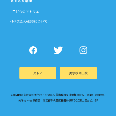
ＡＥＳＳ講座
子どものアトリエ
NPO法人AESSについて
ストア
美学校岡山校
Copyright 有限会社 美学校・NPO法人 芸術環境支援機構の会 All Rights Reserved.
美学校 本校 事務局 東京都千代田区神田神保町2-20第二富士ビル3F