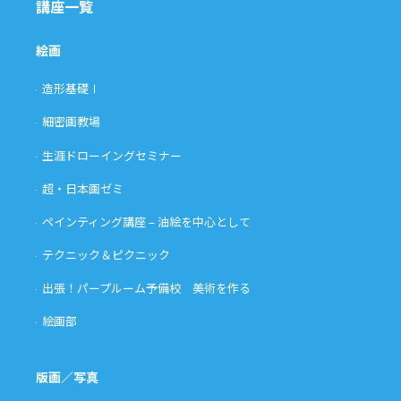
講座一覧
絵画
造形基礎Ⅰ
細密画教場
生涯ドローイングセミナー
超・日本画ゼミ
ペインティング講座 – 油絵を中心として
テクニック＆ピクニック
出張！パープルーム予備校 美術を作る
絵画部
版画／写真