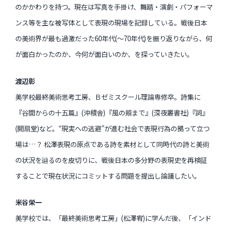
のかかわりを持つ。現在は写真を手掛け、舞踏・演劇・パフォーマ
ンス等を主な被写体として表現の現場を記録している。戦後日本
の美術界が最も過激だった60年代(～70年代)を振り返りながら、何
が面白かったのか、今何が面白いのか、を探っていきたい。
渡辺彰
美学校最終美術思考工房、Ｂゼミスクール理論専修卒。詩集に
『谷間からの十五篇』(沖積舎)『風の頬まで』(深夜叢書社)『詞』
(開扇堂)など。“現実への逃避”が進む社会で表現行為の拠って立つ
場は…？ 松澤表現の原点である詩を素材として同時代の詩と美術
の状況を辿るのを皮切りに、戦後日本の多分野の表現史を再検証
することで現在状況にコミットする問題を提出し論議したい。
米谷栄一
美学校では、「最終美術思考工房」(松澤宥)に学んだ後、「インド