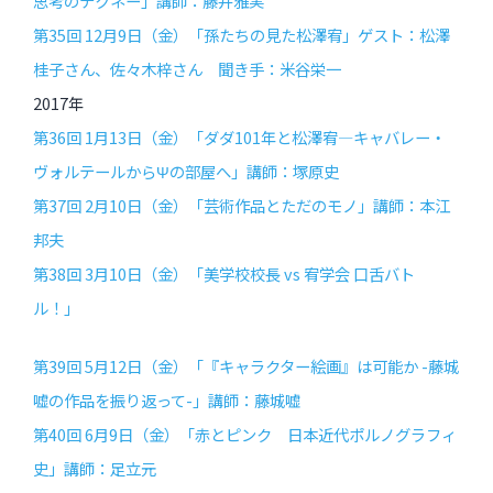
思考のテクネー」講師：藤井雅実
第35回 12月9日（金）「孫たちの見た松澤宥」ゲスト：松澤
桂子さん、佐々木梓さん 聞き手：米谷栄一
2017年
第36回 1月13日（金）「ダダ101年と松澤宥―キャバレー・
ヴォルテールからΨの部屋へ」講師：塚原史
第37回 2月10日（金）「芸術作品とただのモノ」講師：本江
邦夫
第38回 3月10日（金）「美学校校長 vs 宥学会 口舌バト
ル！」
第39回 5月12日（金）「『キャラクター絵画』は可能か -藤城
嘘の作品を振り返って-」講師：藤城嘘
第40回 6月9日（金）「赤とピンク 日本近代ポルノグラフィ
史」講師：足立元