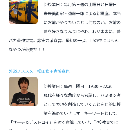
▷授業日：毎月第三週の土曜日と日曜日
未来美術家・遠藤一郎による新講座。本当
にお前がやりたいことは何なのか。お前の
夢を好きなまんまにやれ、わがままに。夢
バカ最強宣言。非実力派宣言。最初の一歩。世の中にはへん
なやつが必要だ！！
外道ノススメ 松田修＋古藤寛也
▷授業日：毎週土曜日 19:30〜22:30
現代を様々な角度から考証し、ハミダシ者
として表現を創造していくことを目的に授
業を進めていきます。キーワードとして、
「サーチ＆デストロイ」を強く意識していき、学校教育では