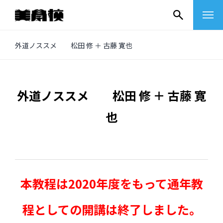
コ
外道ノススメ 松田 修 ＋ 古藤 寛也
ン
テ
ン
外道ノススメ 松田 修 ＋ 古藤 寛
ツ
也
へ
ス
キ
ッ
プ
本教程は2020年度をもって通年教
程としての開講は終了しました。