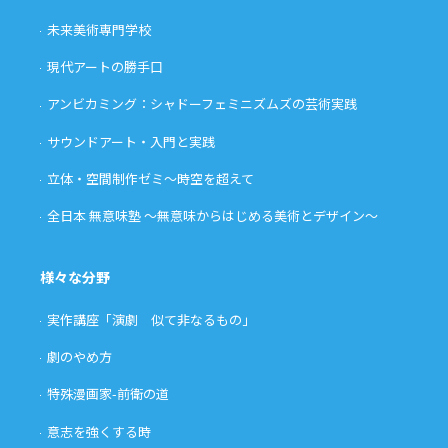
未来美術専門学校
現代アートの勝手口
アンビカミング：シャドーフェミニズムズの芸術実践
サウンドアート・入門と実践
立体・空間制作ゼミ〜時空を超えて
全日本 無意味塾 〜無意味からはじめる美術とデザイン〜
様々な分野
実作講座「演劇 似て非なるもの」
劇のやめ方
特殊漫画家-前衛の道
意志を強くする時