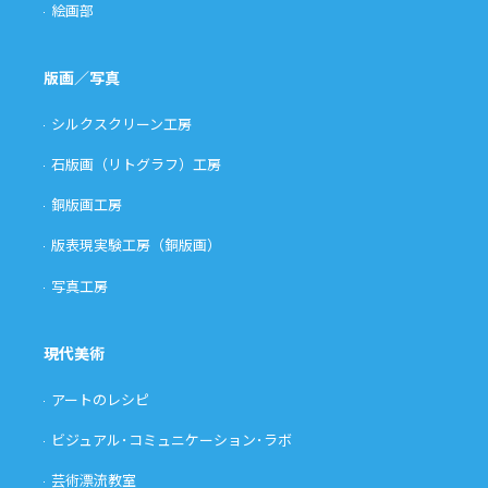
絵画部
版画／写真
シルクスクリーン工房
石版画（リトグラフ）工房
銅版画工房
版表現実験工房（銅版画）
写真工房
現代美術
アートのレシピ
ビジュアル･コミュニケーション･ラボ
芸術漂流教室