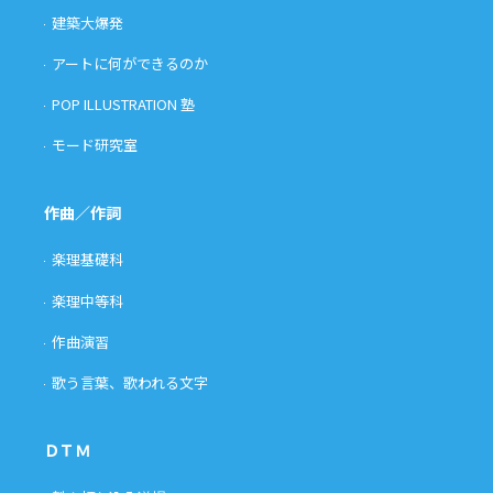
建築大爆発
アートに何ができるのか
POP ILLUSTRATION 塾
モード研究室
作曲／作詞
楽理基礎科
楽理中等科
作曲演習
歌う言葉、歌われる文字
ＤＴＭ