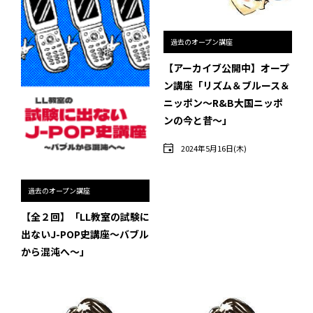
インタビュー
受講生・修了生の活動
過去のオープン講座
【アーカイブ公開中】オープ
展覧会アーカイブ
ン講座「リズム＆ブルース＆
ニッポン～R&B大国ニッポ
座談会
ンの今と昔～」
講座レポート
2024年5月16日(木)
連載・コラム
過去のオープン講座
未分類
【全２回】「LL教室の試験に
出ないJ-POP史講座～バブル
近日開催のイベント・オープン講座・展覧会
から混沌へ～」
イベント
オープン講座