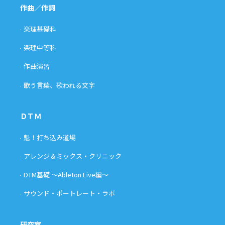
作曲／作詞
楽理基礎科
楽理中等科
作曲演習
歌う言葉、歌われる文字
ＤＴＭ
魁！打ち込み道場
アレンジ＆ミックス・クリニック
DTM基礎 〜Ableton Live編〜
サウンド・ポートレート・ラボ
研究室