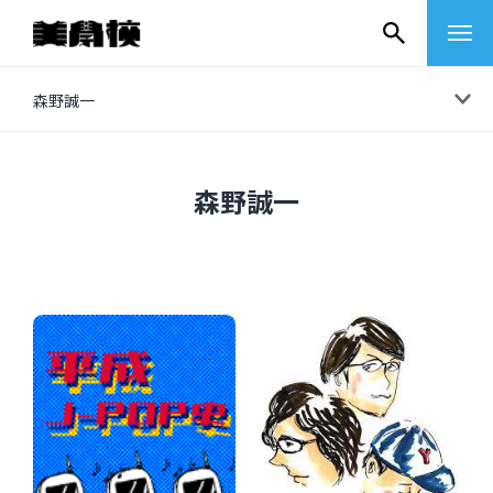
コ
森野誠一
ン
テ
ン
森野誠一
ツ
へ
ス
キ
ッ
プ
その他
イベントレポート