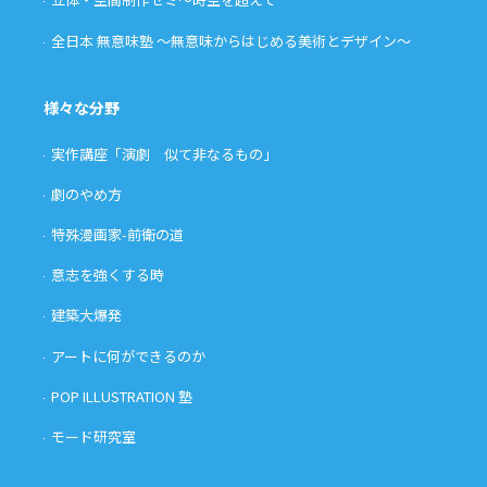
全日本 無意味塾 〜無意味からはじめる美術とデザイン〜
様々な分野
実作講座「演劇 似て非なるもの」
劇のやめ方
特殊漫画家-前衛の道
意志を強くする時
建築大爆発
アートに何ができるのか
POP ILLUSTRATION 塾
モード研究室