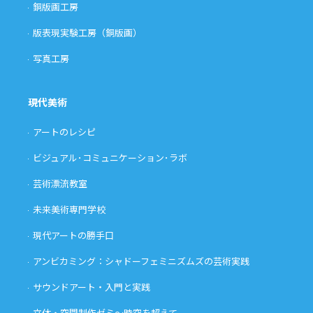
銅版画工房
版表現実験工房（銅版画）
写真工房
現代美術
アートのレシピ
ビジュアル･コミュニケーション･ラボ
芸術漂流教室
未来美術専門学校
現代アートの勝手口
アンビカミング：シャドーフェミニズムズの芸術実践
サウンドアート・入門と実践
立体・空間制作ゼミ〜時空を超えて