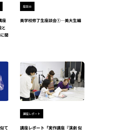
座談会
講座
美学校修了生座談会①―美大生編
絵と
んに聞
講座レポート
 似て
講座レポート「実作講座『演劇 似