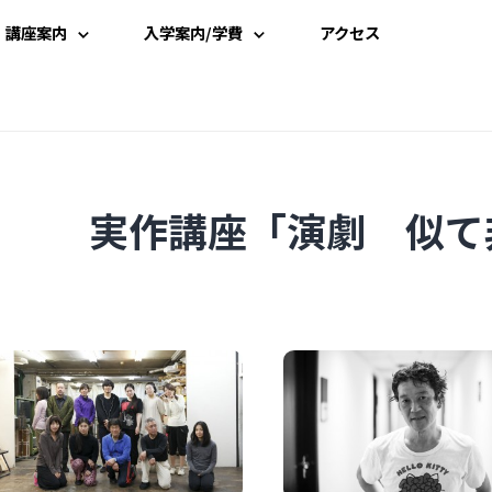
講座案内
入学案内/学費
アクセス
講座一覧
入学案内
時間割
学費案内
実作講座「演劇 似て
講師一覧
説明会・見学
資料請求
受講申込み
よくある質問