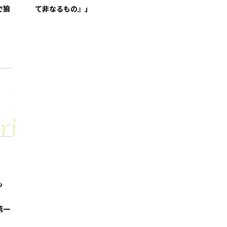
で狼
て非なるもの』」
も
第一