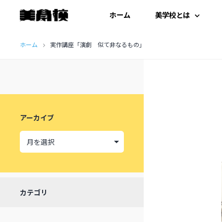
ホーム
美学校とは
コ
はじめての方へ
ホーム
実作講座「演劇 似て非なるもの」
ン
テ
開扉にあたって
ン
施設紹介
ツ
アーカイブ
へ
受講生の声
ス
キ
ッ
カテゴリ
プ