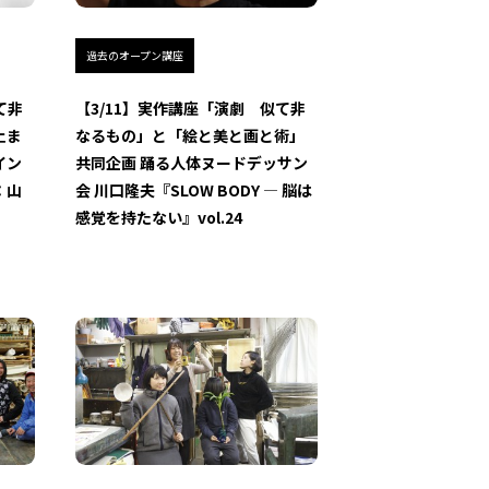
過去のオープン講座
て非
【3/11】実作講座「演劇 似て非
止ま
なるもの」と「絵と美と画と術」
イン
共同企画 踊る人体ヌードデッサン
：山
会 川口隆夫『SLOW BODY ― 脳は
感覚を持たない』vol.24