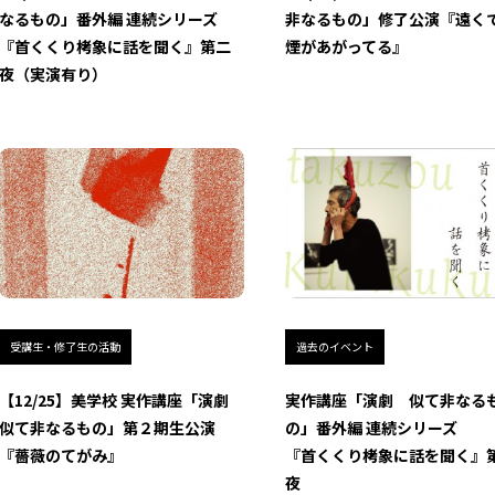
なるもの」番外編 連続シリーズ
非なるもの」修了公演『遠く
『首くくり栲象に話を聞く』第二
煙があがってる』
夜（実演有り）
受講生・修了生の活動
過去のイベント
【12/25】美学校 実作講座「演劇
実作講座「演劇 似て非なる
似て非なるもの」第２期生公演
の」番外編 連続シリーズ
『薔薇のてがみ』
『首くくり栲象に話を聞く』
夜