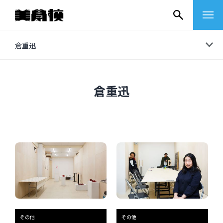
コ
倉重迅
ン
テ
ン
倉重迅
ツ
へ
ス
キ
ッ
プ
その他
イベントレポート
その他
その他