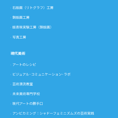
石版画（リトグラフ）工房
銅版画工房
版表現実験工房（銅版画）
写真工房
現代美術
アートのレシピ
ビジュアル･コミュニケーション･ラボ
芸術漂流教室
未来美術専門学校
現代アートの勝手口
アンビカミング：シャドーフェミニズムズの芸術実践