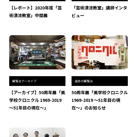
インタビュー
【レポート】2020年度「芸
「芸術漂流教室」講師インタ
術漂流教室」中間展
ビュー
受講生・修了生の活動
展覧会アーカイブ
座談会
講座レポート
連載・コラム
展覧会アーカイブ
過去の展覧会
【アーカイブ】50周年展「美
50周年展「美学校クロニクル
未分類
学校クロニクル 1969-2019
1969-2019 〜51年目の現
〜51年目の現在〜」
在〜」のお知らせ
近日開催のイベント・オープン講座・展覧会
イベント
オープン講座