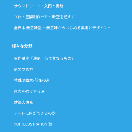
サウンドアート・入門と実践
立体・空間制作ゼミ〜時空を超えて
全日本 無意味塾 〜無意味からはじめる美術とデザイン〜
様々な分野
実作講座「演劇 似て非なるもの」
劇のやめ方
特殊漫画家-前衛の道
意志を強くする時
建築大爆発
アートに何ができるのか
POP ILLUSTRATION 塾