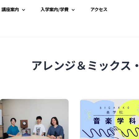
講座案内
入学案内/学費
アクセス
講座一覧
入学案内
時間割
学費案内
アレンジ＆ミックス
講師一覧
説明会・見学
資料請求
受講申込み
よくある質問