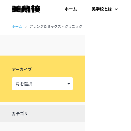
ホーム
美学校とは
コ
はじめての方へ
ホーム
アレンジ＆ミックス・クリニック
ン
テ
開扉にあたって
ン
施設紹介
ツ
アーカイブ
へ
受講生の声
ス
キ
ッ
カテゴリ
プ