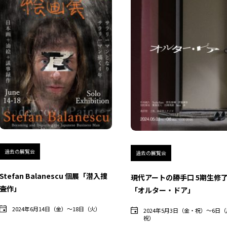
過去の展覧会
過去の展覧会
Stefan Balanescu 個展「潜入捜
現代アートの勝手口 5期生修
査
作」
「オルター・ドア」
2024年6月14日（金）〜18日（火）
2024年5月3日（金・祝）〜6日
祝）