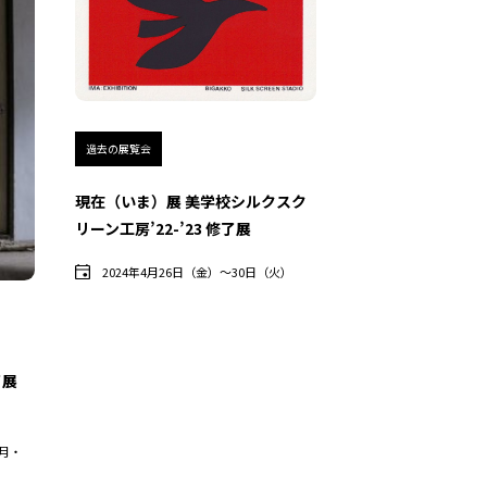
過去の展覧会
現在（いま）展 美学校シルクスク
リーン工房’22-’23 修了展
2024年4月26日（金）〜30日（火）
了展
（月・