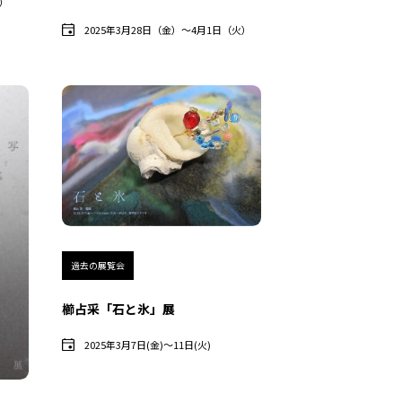
火）
2025年3月28日（金）〜4月1日（火）
過去の展覧会
櫛占采「石と氷」展
2025年3月7日(金)〜11日(火)