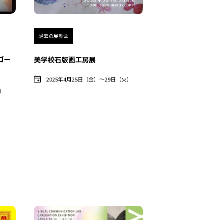
過去の展覧会
ゴー
美学校石版画工房展
2025年4月25日（金）〜29日（火）
月）