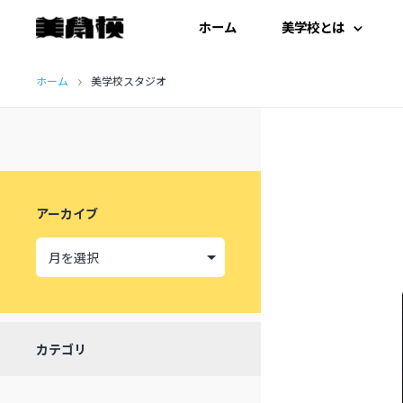
ホーム
美学校とは
コ
はじめての方へ
ホーム
美学校スタジオ
ン
テ
開扉にあたって
ン
施設紹介
ツ
アーカイブ
へ
受講生の声
ス
キ
ッ
カテゴリ
プ