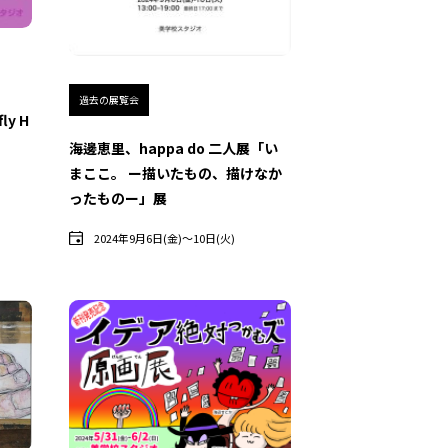
過去の展覧会
y H
海邊恵里、happa do 二人展「い
まここ。 ー描いたもの、描けなか
ったものー」展
2024年9月6日(金)〜10日(火)