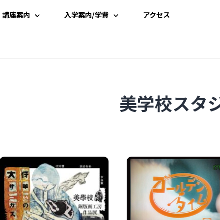
講座案内
入学案内/学費
アクセス
講座一覧
入学案内
時間割
学費案内
美学校スタ
講師一覧
説明会・見学
資料請求
受講申込み
よくある質問