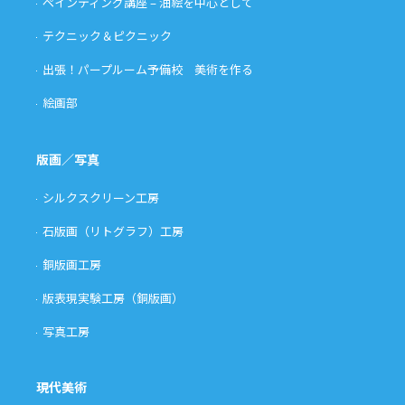
ペインティング講座 – 油絵を中心として
テクニック＆ピクニック
出張！パープルーム予備校 美術を作る
絵画部
版画／写真
シルクスクリーン工房
石版画（リトグラフ）工房
銅版画工房
版表現実験工房（銅版画）
写真工房
現代美術