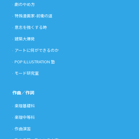
劇のやめ方
特殊漫画家-前衛の道
意志を強くする時
建築大爆発
アートに何ができるのか
POP ILLUSTRATION 塾
モード研究室
作曲／作詞
楽理基礎科
楽理中等科
作曲演習