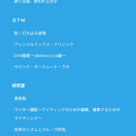
歌う言葉、歌われる文字
ＤＴＭ
魁！打ち込み道場
アレンジ＆ミックス・クリニック
DTM基礎 〜Ableton Live編〜
サウンド・ポートレート・ラボ
研究室
美楽塾
ライター講座〜ライティングのための編集、編集するための
ライティング〜
世界のリズムとグルーヴ研究