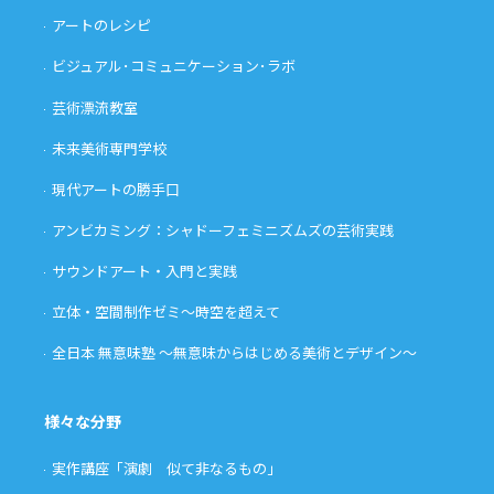
アートのレシピ
ビジュアル･コミュニケーション･ラボ
芸術漂流教室
未来美術専門学校
現代アートの勝手口
アンビカミング：シャドーフェミニズムズの芸術実践
サウンドアート・入門と実践
立体・空間制作ゼミ〜時空を超えて
全日本 無意味塾 〜無意味からはじめる美術とデザイン〜
様々な分野
実作講座「演劇 似て非なるもの」