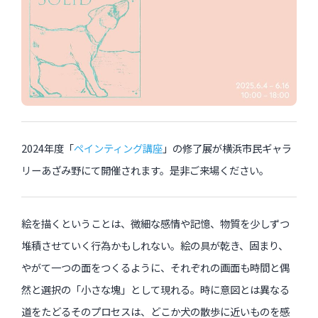
インタビュー
受講生・修了生の活動
展覧会アーカイブ
座談会
講座レポート
2024年度「
ペインティング講座
」の修了展が横浜市民ギャラ
連載・コラム
リーあざみ野にて開催されます。是非ご来場ください。
未分類
絵を描くということは、微細な感情や記憶、物質を少しずつ
堆積させていく行為かもしれない。絵の具が乾き、固まり、
近日開催のイベント・オープン講座・展覧会
やがて一つの面をつくるように、それぞれの画面も時間と偶
イベント
然と選択の「小さな塊」として現れる。時に意図とは異なる
道をたどるそのプロセスは、どこか犬の散歩に近いものを感
オープン講座