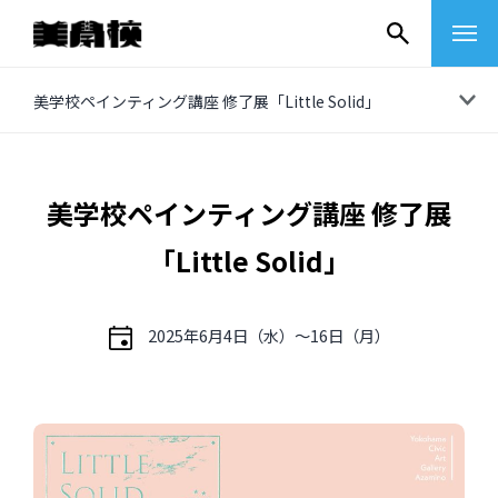
コ
美学校ペインティング講座 修了展「Little Solid」
ン
テ
ン
美学校ペインティング講座 修了展
ツ
「Little Solid」
へ
ス
キ
2025年6月4日（水）〜16日（月）
ッ
プ
その他
イベントレポート