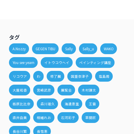
タグ
A.Nozzy
GEGEN TIBU
Sally
Sally_u
WAKO
You see yearn
イトウコウヘイ
ペインティング講座
リコウア
わ
修了展
国重奈津子
塩島周
大屋和香
宮崎武彦
展覧会
木村謙太
栃原比比奈
森川瑳久
海邊恵里
王雷
直井由美
相緒れお
石河彩子
草間匠
長谷川繁
長雪恵