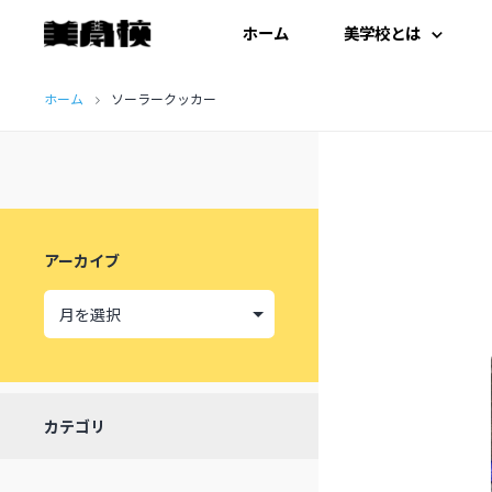
ホーム
美学校とは
コ
はじめての方へ
ホーム
ソーラークッカー
ン
テ
開扉にあたって
ン
施設紹介
ツ
アーカイブ
へ
受講生の声
ス
キ
ッ
カテゴリ
プ