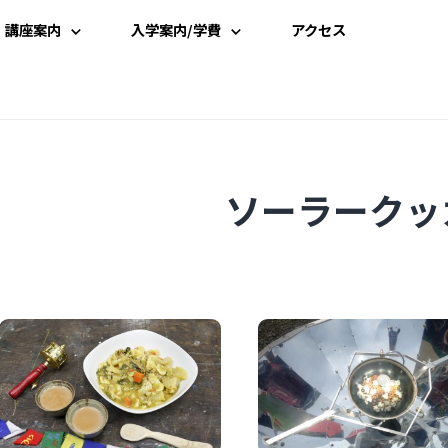
講座案内
入学案内/学費
アクセス
講座一覧
入学案内
時間割
学費案内
ソーラークッ
講師一覧
説明会・見学
資料請求
受講申込み
よくある質問