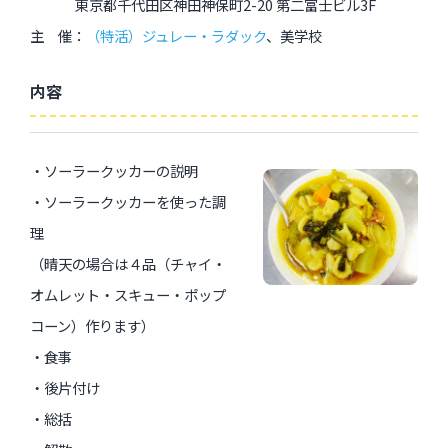
東京都千代田区神田神保町2-20 第二富士ビル3F
主 催：
（特活）ジュレー・ラダック
、美学校
内容
・ソーラークッカーの説明
・ソーラークッカーを使った調
理
（晴天の場合は４品（チャイ・
オムレット・スキュー・ポップ
コーン）作ります）
・食事
・後片付け
・総括