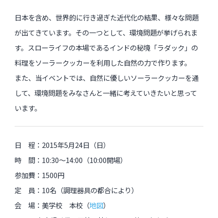
日本を含め、世界的に行き過ぎた近代化の結果、様々な問題
が出てきています。その一つとして、環境問題が挙げられま
過去のイベント・オープン講座・展覧会
す。スローライフの本場であるインドの秘境「ラダック」の
過去のイベント
料理をソーラークッカーを利用した自然の力で作ります。
過去のオープン講座
また、当イベントでは、自然に優しいソーラークッカーを通
して、環境問題をみなさんと一緒に考えていきたいと思って
過去の展覧会
います。
配信中のオンライン講座
日 程：2015年5月24日（日）
全ての記事ページ
時 間：10:30～14:00（10:00開場）
参加費：1500円
定 員：10名（調理器具の都合により）
会 場：美学校 本校（
地図
）