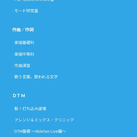
モード研究室
作曲／作詞
楽理基礎科
楽理中等科
作曲演習
歌う言葉、歌われる文字
ＤＴＭ
魁！打ち込み道場
アレンジ＆ミックス・クリニック
DTM基礎 〜Ableton Live編〜