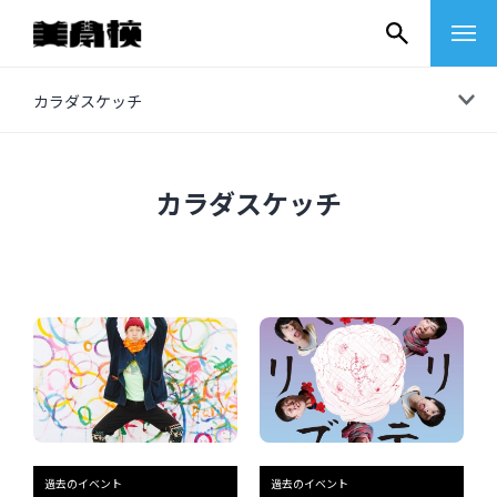
コ
カラダスケッチ
ン
テ
ン
カラダスケッチ
ツ
へ
ス
キ
ッ
プ
その他
イベントレポート
過去のイベント
過去のイベント