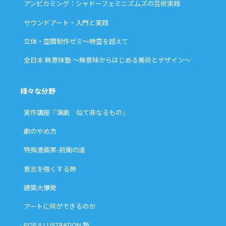
アンビカミング：シャドーフェミニズムズの芸術実践
サウンドアート・入門と実践
立体・空間制作ゼミ〜時空を超えて
全日本 無意味塾 〜無意味からはじめる美術とデザイン〜
様々な分野
実作講座「演劇 似て非なるもの」
劇のやめ方
特殊漫画家-前衛の道
意志を強くする時
建築大爆発
アートに何ができるのか
POP ILLUSTRATION 塾