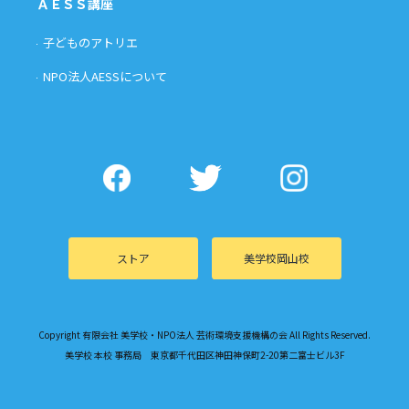
ＡＥＳＳ講座
子どものアトリエ
NPO法人AESSについて
ストア
美学校岡山校
Copyright 有限会社 美学校・NPO法人 芸術環境支援機構の会 All Rights Reserved.
美学校 本校 事務局 東京都千代田区神田神保町2-20第二富士ビル3F