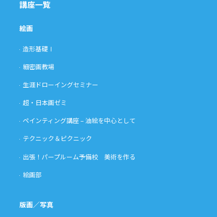
講座一覧
絵画
造形基礎Ⅰ
細密画教場
生涯ドローイングセミナー
超・日本画ゼミ
ペインティング講座 – 油絵を中心として
テクニック＆ピクニック
出張！パープルーム予備校 美術を作る
絵画部
版画／写真