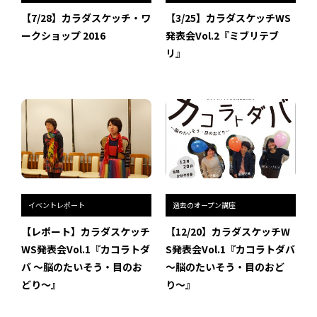
インタビュー
【7/28】カラダスケッチ・ワ
【3/25】カラダスケッチWS
ークショップ 2016
発表会Vol.2『ミブリテブ
受講生・修了生の活動
リ』
展覧会アーカイブ
座談会
講座レポート
連載・コラム
イベントレポート
過去のオープン講座
未分類
【レポート】カラダスケッチ
【12/20】カラダスケッチW
WS発表会Vol.1『カコラトダ
S発表会Vol.1『カコラトダバ
近日開催のイベント・オープン講座・展覧会
バ 〜脳のたいそう・目のお
〜脳のたいそう・目のおど
イベント
どり〜』
り〜』
オープン講座