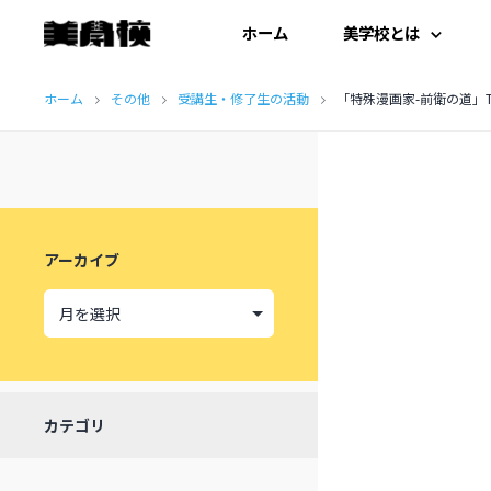
ホーム
美学校とは
コ
はじめての方へ
ホーム
その他
受講生・修了生の活動
「特殊漫画家-前衛の道」TA
ン
テ
開扉にあたって
ン
施設紹介
ツ
アーカイブ
へ
受講生の声
ス
キ
ッ
カテゴリ
プ