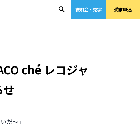
説明会・見学
受講申込
O ché レコジャ
らせ
あいだ〜」