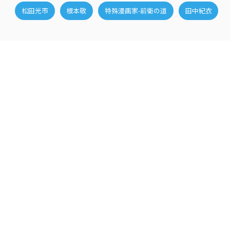
松田光市
根本敬
特殊漫画家-前衛の道
田中紀衣