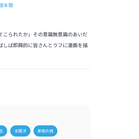
根本敬
てこられたか」その意識無意識のあいだ
ばしば即興的に皆さんとラフに漫画を描
会
本間洋
東陽片岡