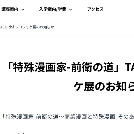
講座案内
入学案内/学費
アクセス
講座一覧
入学案内
CO ché レコジャケ展のお知らせ
時間割
学費案内
「特殊漫画家-前衛の道」TAC
講師一覧
説明会・見学
資料請求
ケ展のお知
受講申込み
「特殊漫画家-前衛の道〜商業漫画と特殊漫画-その
よくある質問