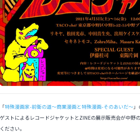
「
特殊漫画家-前衛の道〜商業漫画と特殊漫画-そのあいだ〜
」
ゲストによるレコードジャケットとZINEの展示販売会が中野
ください。