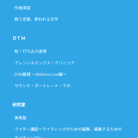
作曲演習
歌う言葉、歌われる文字
ＤＴＭ
魁！打ち込み道場
アレンジ＆ミックス・クリニック
DTM基礎 〜Ableton Live編〜
サウンド・ポートレート・ラボ
研究室
美楽塾
ライター講座〜ライティングのための編集、編集するための
ライティング〜