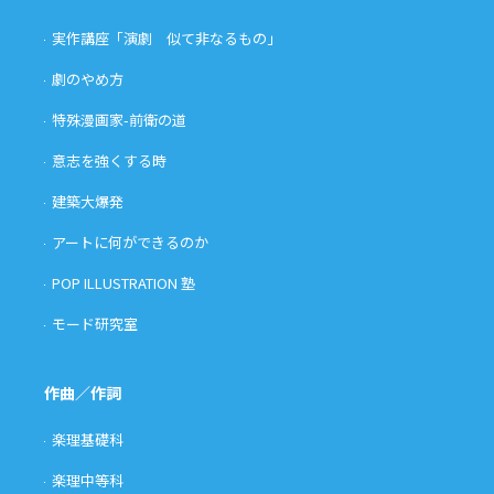
実作講座「演劇 似て非なるもの」
劇のやめ方
特殊漫画家-前衛の道
意志を強くする時
建築大爆発
アートに何ができるのか
POP ILLUSTRATION 塾
モード研究室
作曲／作詞
楽理基礎科
楽理中等科