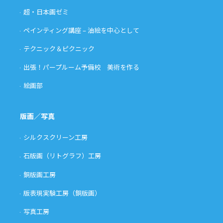
超・日本画ゼミ
ペインティング講座 – 油絵を中心として
テクニック＆ピクニック
出張！パープルーム予備校 美術を作る
絵画部
版画／写真
シルクスクリーン工房
石版画（リトグラフ）工房
銅版画工房
版表現実験工房（銅版画）
写真工房