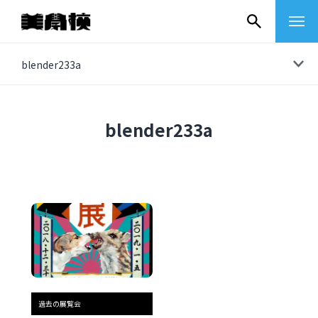
コ
blender233a
ン
テ
ン
blender233a
ツ
へ
ス
キ
ッ
プ
その他
イベントレポート
過去の展覧会