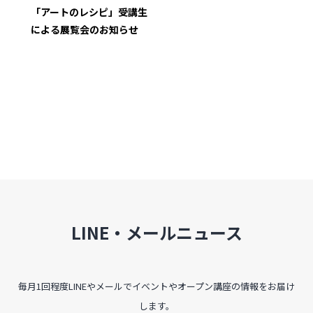
インタビュー
「アートのレシピ」受講生
による展覧会のお知らせ
受講生・修了生の活動
展覧会アーカイブ
座談会
講座レポート
連載・コラム
未分類
LINE・メールニュース
近日開催のイベント・オープン講座・展覧会
イベント
毎月1回程度LINEやメールでイベントやオープン講座の情報をお届け
します。
オープン講座