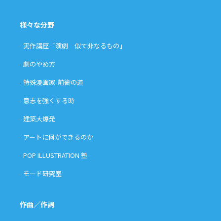
様々な分野
実作講座「演劇 似て非なるもの」
劇のやめ方
特殊漫画家-前衛の道
意志を強くする時
建築大爆発
アートに何ができるのか
POP ILLUSTRATION 塾
モード研究室
作曲／作詞