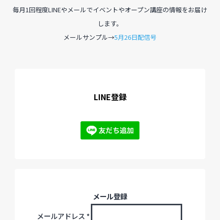
毎月1回程度LINEやメールでイベントやオープン講座の情報をお届け
します。
過去のイベント・オープン講座・展覧会
メールサンプル→
5月26日配信号
過去のイベント
過去のオープン講座
LINE登録
過去の展覧会
配信中のオンライン講座
全ての記事ページ
メール登録
メールアドレス
*