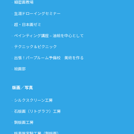
細密画教場
生涯ドローイングセミナー
超・日本画ゼミ
ペインティング講座 – 油絵を中心として
テクニック＆ピクニック
出張！パープルーム予備校 美術を作る
絵画部
版画／写真
シルクスクリーン工房
石版画（リトグラフ）工房
銅版画工房
版表現実験工房（銅版画）