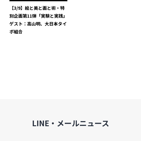
インタビュー
【3/9】絵と美と画と術・特
別企画第11弾「実験と実践」
受講生・修了生の活動
ゲスト：高山明、大日本タイ
ポ組合
展覧会アーカイブ
座談会
講座レポート
連載・コラム
未分類
近日開催のイベント・オープン講座・展覧会
LINE・メールニュース
イベント
オープン講座