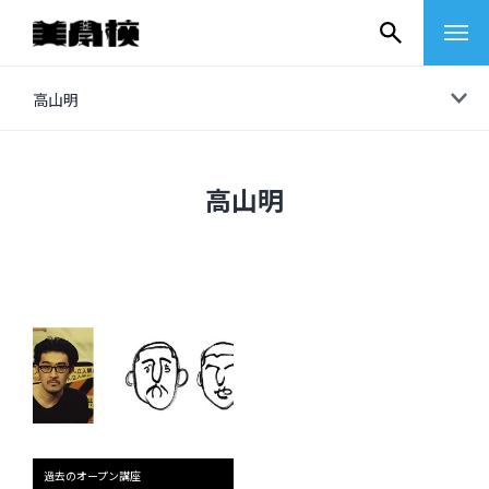
コ
高山明
ン
テ
ン
高山明
ツ
へ
ス
キ
ッ
プ
その他
イベントレポート
過去のオープン講座