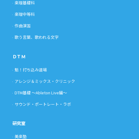
楽理基礎科
楽理中等科
作曲演習
歌う言葉、歌われる文字
ＤＴＭ
魁！打ち込み道場
アレンジ＆ミックス・クリニック
DTM基礎 〜Ableton Live編〜
サウンド・ポートレート・ラボ
研究室
美楽塾