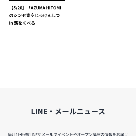
インタビュー
【5/28】「AZUMA HITOMI
のシンセ青空じっけんしつ」
受講生・修了生の活動
in 薪をくべる
展覧会アーカイブ
座談会
講座レポート
連載・コラム
未分類
近日開催のイベント・オープン講座・展覧会
LINE・メールニュース
イベント
オープン講座
毎月1回程度LINEやメールでイベントやオープン講座の情報をお届け