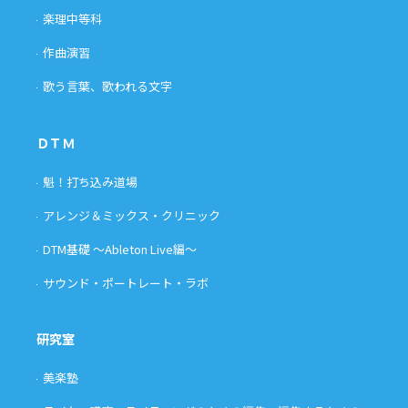
楽理中等科
作曲演習
歌う言葉、歌われる文字
ＤＴＭ
魁！打ち込み道場
アレンジ＆ミックス・クリニック
DTM基礎 〜Ableton Live編〜
サウンド・ポートレート・ラボ
研究室
美楽塾