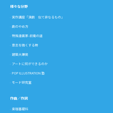
様々な分野
実作講座「演劇 似て非なるもの」
劇のやめ方
特殊漫画家-前衛の道
意志を強くする時
建築大爆発
アートに何ができるのか
POP ILLUSTRATION 塾
モード研究室
作曲／作詞
楽理基礎科