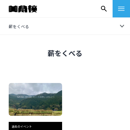
コ
薪をくべる
ン
テ
ン
薪をくべる
ツ
へ
ス
キ
ッ
プ
その他
イベントレポート
過去のイベント