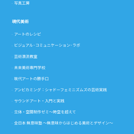
写真工房
現代美術
アートのレシピ
ビジュアル･コミュニケーション･ラボ
芸術漂流教室
未来美術専門学校
現代アートの勝手口
アンビカミング：シャドーフェミニズムズの芸術実践
サウンドアート・入門と実践
立体・空間制作ゼミ〜時空を超えて
全日本 無意味塾 〜無意味からはじめる美術とデザイン〜