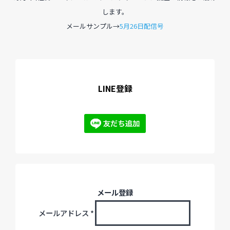
します。
メールサンプル→
5月26日配信号
過去のイベント・オープン講座・展覧会
過去のイベント
過去のオープン講座
LINE登録
過去の展覧会
配信中のオンライン講座
全ての記事ページ
メール登録
メールアドレス
*