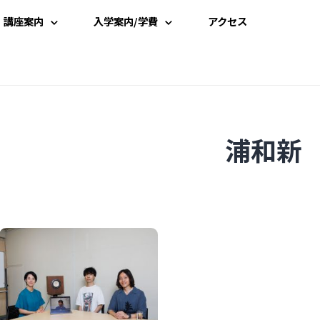
講座案内
入学案内/学費
アクセス
講座一覧
入学案内
時間割
学費案内
浦和新
講師一覧
説明会・見学
資料請求
受講申込み
よくある質問