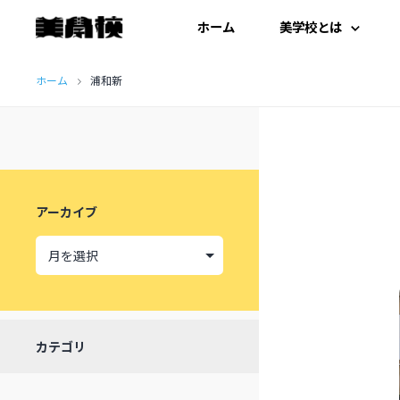
ホーム
美学校とは
コ
はじめての方へ
ホーム
浦和新
ン
テ
開扉にあたって
ン
施設紹介
ツ
アーカイブ
へ
受講生の声
ス
キ
ッ
カテゴリ
プ