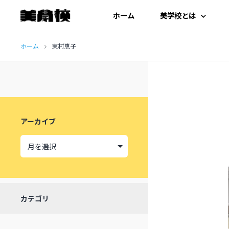
ホーム
美学校とは
コ
はじめての方へ
ホーム
東村恵子
ン
テ
開扉にあたって
ン
施設紹介
ツ
アーカイブ
へ
受講生の声
ス
キ
ッ
カテゴリ
プ