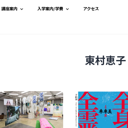
講座案内
入学案内/学費
アクセス
講座一覧
入学案内
時間割
学費案内
東村恵子
講師一覧
説明会・見学
資料請求
受講申込み
よくある質問