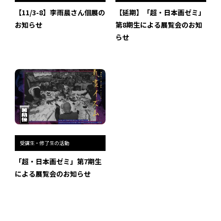
インタビュー
【11/3-8】李雨晨さん個展の
【延期】「超・日本画ゼミ」
お知らせ
第8期生による展覧会のお知
受講生・修了生の活動
らせ
展覧会アーカイブ
座談会
講座レポート
連載・コラム
受講生・修了生の活動
未分類
「超・日本画ゼミ」第7期生
による展覧会のお知らせ
近日開催のイベント・オープン講座・展覧会
イベント
オープン講座