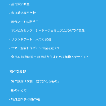
芸術漂流教室
未来美術専門学校
現代アートの勝手口
アンビカミング：シャドーフェミニズムズの芸術実践
サウンドアート・入門と実践
立体・空間制作ゼミ〜時空を超えて
全日本 無意味塾 〜無意味からはじめる美術とデザイン〜
様々な分野
実作講座「演劇 似て非なるもの」
劇のやめ方
特殊漫画家-前衛の道