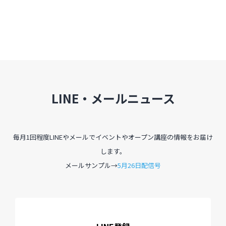
過去のイベント・オープン講座・展覧会
過去のイベント
過去のオープン講座
LINE・メールニュース
過去の展覧会
毎月1回程度LINEやメールでイベントやオープン講座の情報をお届け
配信中のオンライン講座
します。
全ての記事ページ
メールサンプル→
5月26日配信号