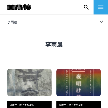
コ
李雨晨
ン
テ
ン
李雨晨
ツ
へ
ス
キ
ッ
プ
その他
イベントレポート
受講生・修了生の活動
受講生・修了生の活動