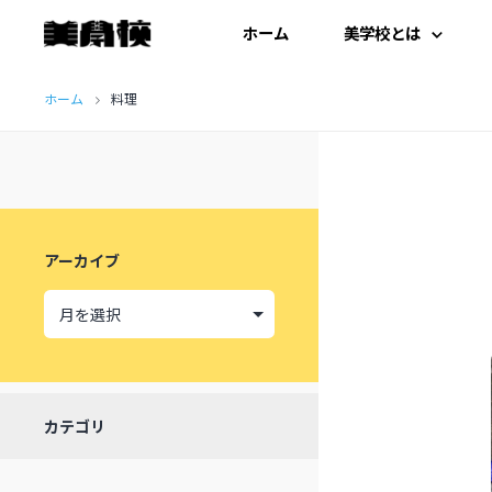
ホーム
美学校とは
コ
はじめての方へ
ホーム
料理
ン
テ
開扉にあたって
ン
施設紹介
ツ
アーカイブ
へ
受講生の声
ス
キ
ッ
カテゴリ
プ