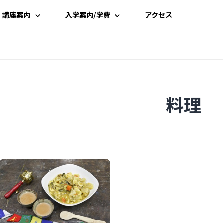
講座案内
入学案内/学費
アクセス
講座一覧
入学案内
時間割
学費案内
料理
講師一覧
説明会・見学
資料請求
受講申込み
よくある質問