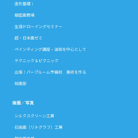
造形基礎Ⅰ
細密画教場
生涯ドローイングセミナー
超・日本画ゼミ
ペインティング講座 – 油絵を中心として
テクニック＆ピクニック
出張！パープルーム予備校 美術を作る
絵画部
版画／写真
シルクスクリーン工房
石版画（リトグラフ）工房