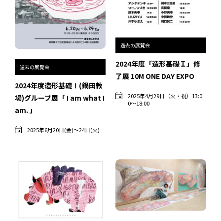
インタビュー
受講生・修了生の活動
過去の展覧会
展覧会アーカイブ
2024年度「造形基礎Ｉ」修
過去の展覧会
座談会
了展 10M ONE DAY EXPO
2024年度造形基礎Ⅰ(鍋田教
講座レポート
2025年4月29日（火・祝）13:0
場)グループ展「 I am what I
0〜18:00
am. 」
連載・コラム
2025年6月20日(金)〜24日(火)
未分類
近日開催のイベント・オープン講座・展覧会
イベント
オープン講座