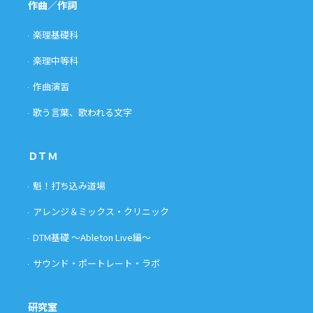
作曲／作詞
楽理基礎科
楽理中等科
作曲演習
歌う言葉、歌われる文字
ＤＴＭ
魁！打ち込み道場
アレンジ＆ミックス・クリニック
DTM基礎 〜Ableton Live編〜
サウンド・ポートレート・ラボ
研究室