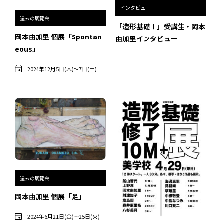
インタビュー
過去の展覧会
「造形基礎Ⅰ」受講生・岡本
過去のイベント・オープン講座・展覧会
岡本由加里 個展「Spontan
由加里インタビュー
eous」
過去のイベント
2024年12月5日(木)〜7日(土)
過去のオープン講座
過去の展覧会
配信中のオンライン講座
全ての記事ページ
過去の展覧会
岡本由加里 個展「足」
2024年6月21日(金)〜25日(火)