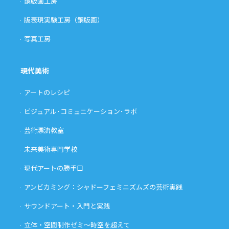
銅版画工房
版表現実験工房（銅版画）
写真工房
現代美術
アートのレシピ
ビジュアル･コミュニケーション･ラボ
芸術漂流教室
未来美術専門学校
現代アートの勝手口
アンビカミング：シャドーフェミニズムズの芸術実践
サウンドアート・入門と実践
立体・空間制作ゼミ〜時空を超えて