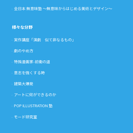
全日本 無意味塾 〜無意味からはじめる美術とデザイン〜
様々な分野
実作講座「演劇 似て非なるもの」
劇のやめ方
特殊漫画家-前衛の道
意志を強くする時
建築大爆発
アートに何ができるのか
POP ILLUSTRATION 塾
モード研究室