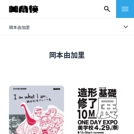
コ
岡本由加里
ン
テ
ン
岡本由加里
ツ
へ
ス
キ
ッ
プ
その他
イベントレポート