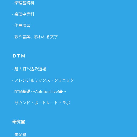
楽理基礎科
楽理中等科
作曲演習
歌う言葉、歌われる文字
ＤＴＭ
魁！打ち込み道場
アレンジ＆ミックス・クリニック
DTM基礎 〜Ableton Live編〜
サウンド・ポートレート・ラボ
研究室
美楽塾