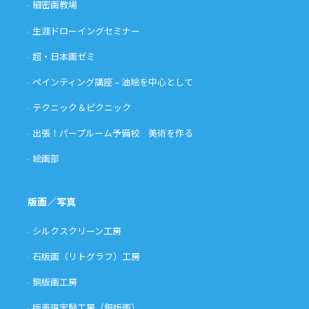
細密画教場
生涯ドローイングセミナー
超・日本画ゼミ
ペインティング講座 – 油絵を中心として
テクニック＆ピクニック
出張！パープルーム予備校 美術を作る
絵画部
版画／写真
シルクスクリーン工房
石版画（リトグラフ）工房
銅版画工房
版表現実験工房（銅版画）