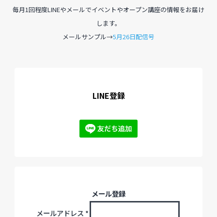
毎月1回程度LINEやメールでイベントやオープン講座の情報をお届け
します。
過去のイベント・オープン講座・展覧会
メールサンプル→
5月26日配信号
過去のイベント
過去のオープン講座
LINE登録
過去の展覧会
配信中のオンライン講座
全ての記事ページ
メール登録
メールアドレス
*