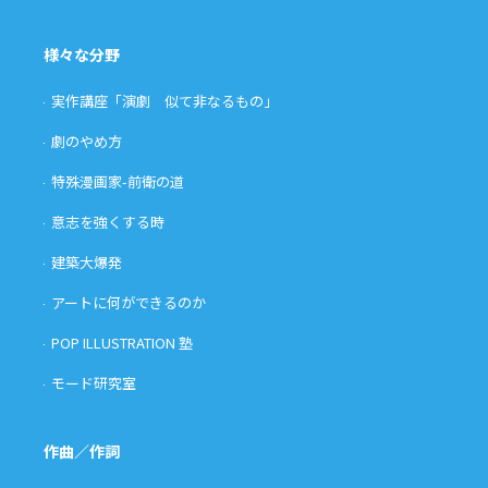
様々な分野
実作講座「演劇 似て非なるもの」
劇のやめ方
特殊漫画家-前衛の道
意志を強くする時
建築大爆発
アートに何ができるのか
POP ILLUSTRATION 塾
モード研究室
作曲／作詞