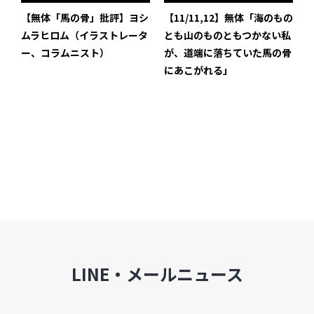
インタビュー
【無体「馬の骨」批評】ヨシ
【11/11,12】無体「海のもの
ムラヒロム（イラストレータ
とも山のものともつかない私
受講生・修了生の活動
ー、コラムニスト）
が、道端に落ちていた馬の骨
にあこがれる」
展覧会アーカイブ
座談会
講座レポート
連載・コラム
未分類
近日開催のイベント・オープン講座・展覧会
LINE・メールニュース
イベント
オープン講座