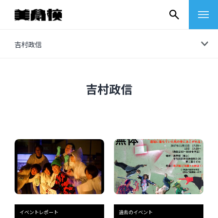
コ
吉村政信
ン
テ
ン
吉村政信
ツ
へ
ス
キ
ッ
プ
その他
イベントレポート
イベントレポート
過去のイベント