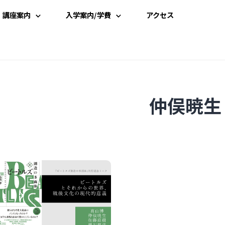
講座案内
入学案内/学費
アクセス
講座一覧
入学案内
時間割
学費案内
仲俣暁生
講師一覧
説明会・見学
資料請求
受講申込み
よくある質問