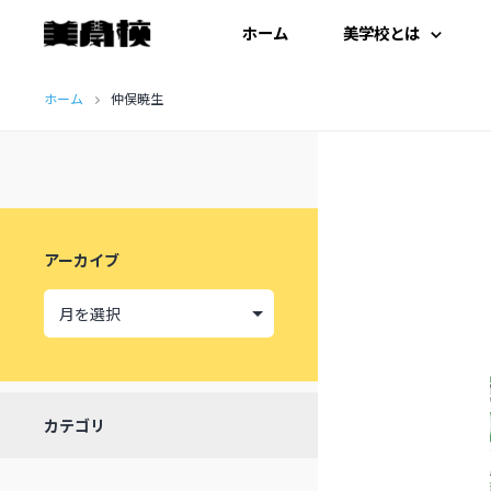
ホーム
美学校とは
コ
はじめての方へ
ホーム
仲俣暁生
ン
テ
開扉にあたって
ン
施設紹介
ツ
アーカイブ
へ
受講生の声
ス
キ
ッ
カテゴリ
プ