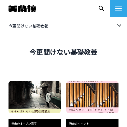
コ
今更聞けない基礎教養
ン
テ
ン
今更聞けない基礎教養
ツ
へ
ス
キ
ッ
プ
その他
イベントレポート
過去のオープン講座
過去のイベント