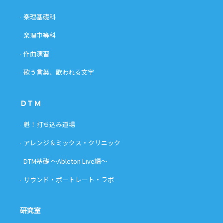
楽理基礎科
楽理中等科
作曲演習
歌う言葉、歌われる文字
ＤＴＭ
魁！打ち込み道場
アレンジ＆ミックス・クリニック
DTM基礎 〜Ableton Live編〜
サウンド・ポートレート・ラボ
研究室