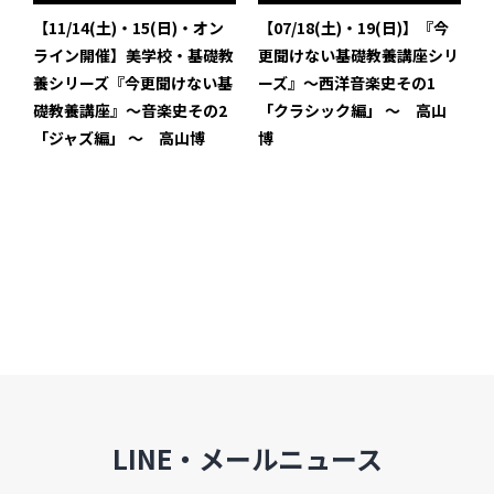
インタビュー
【11/14(土)・15(日)・オン
【07/18(土)・19(日)】『今
ライン開催】美学校・基礎教
更聞けない基礎教養講座シリ
受講生・修了生の活動
養シリーズ『今更聞けない基
ーズ』〜西洋音楽史その1
礎教養講座』〜音楽史その2
「クラシック編」 〜 高山
展覧会アーカイブ
「ジャズ編」 〜 高山博
博
座談会
講座レポート
連載・コラム
未分類
近日開催のイベント・オープン講座・展覧会
イベント
LINE・メールニュース
オープン講座