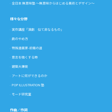
全日本 無意味塾 〜無意味からはじめる美術とデザイン〜
様々な分野
実作講座「演劇 似て非なるもの」
劇のやめ方
特殊漫画家-前衛の道
意志を強くする時
建築大爆発
アートに何ができるのか
POP ILLUSTRATION 塾
モード研究室
作曲／作詞