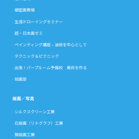
細密画教場
生涯ドローイングセミナー
超・日本画ゼミ
ペインティング講座 – 油絵を中心として
テクニック＆ピクニック
出張！パープルーム予備校 美術を作る
絵画部
版画／写真
シルクスクリーン工房
石版画（リトグラフ）工房
銅版画工房