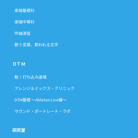
楽理基礎科
楽理中等科
作曲演習
歌う言葉、歌われる文字
ＤＴＭ
魁！打ち込み道場
アレンジ＆ミックス・クリニック
DTM基礎 〜Ableton Live編〜
サウンド・ポートレート・ラボ
研究室