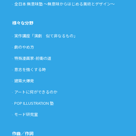
全日本 無意味塾 〜無意味からはじめる美術とデザイン〜
様々な分野
実作講座「演劇 似て非なるもの」
劇のやめ方
特殊漫画家-前衛の道
意志を強くする時
建築大爆発
アートに何ができるのか
POP ILLUSTRATION 塾
モード研究室
作曲／作詞