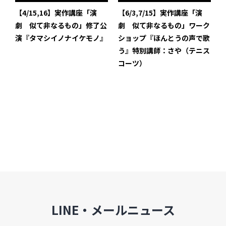
インタビュー
【4/15,16】実作講座「演
【6/3,7/15】実作講座「演
劇 似て非なるもの」修了公
劇 似て非なるもの」ワーク
受講生・修了生の活動
演『タマシイノナイケモノ』
ショップ『ほんとうの声で歌
う』特別講師：さや（テニス
展覧会アーカイブ
コーツ）
座談会
講座レポート
連載・コラム
未分類
近日開催のイベント・オープン講座・展覧会
イベント
LINE・メールニュース
オープン講座