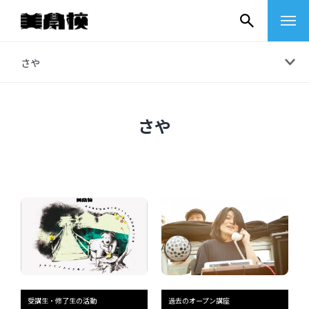
コ
さや
ン
テ
ン
さや
ツ
へ
ス
キ
ッ
プ
その他
イベントレポート
受講生・修了生の活動
過去のオープン講座