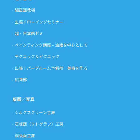
細密画教場
生涯ドローイングセミナー
超・日本画ゼミ
ペインティング講座 – 油絵を中心として
テクニック＆ピクニック
出張！パープルーム予備校 美術を作る
絵画部
版画／写真
シルクスクリーン工房
石版画（リトグラフ）工房
銅版画工房