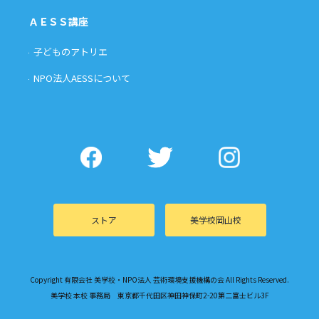
ＡＥＳＳ講座
子どものアトリエ
NPO法人AESSについて
ストア
美学校岡山校
Copyright 有限会社 美学校・NPO法人 芸術環境支援機構の会 All Rights Reserved.
美学校 本校 事務局 東京都千代田区神田神保町2-20第二富士ビル3F