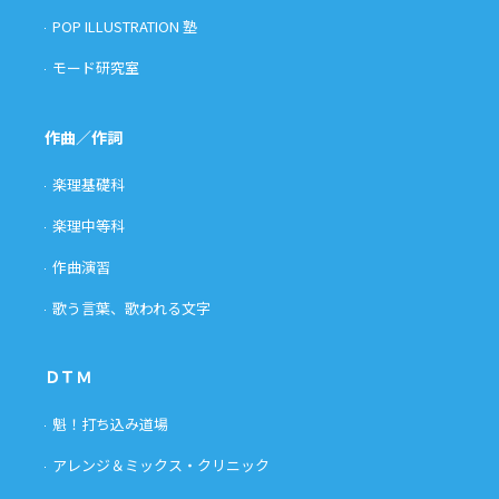
POP ILLUSTRATION 塾
モード研究室
作曲／作詞
楽理基礎科
楽理中等科
作曲演習
歌う言葉、歌われる文字
ＤＴＭ
魁！打ち込み道場
アレンジ＆ミックス・クリニック