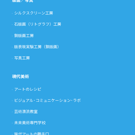
版画／写真
シルクスクリーン工房
石版画（リトグラフ）工房
銅版画工房
版表現実験工房（銅版画）
写真工房
現代美術
アートのレシピ
ビジュアル･コミュニケーション･ラボ
芸術漂流教室
未来美術専門学校
現代アートの勝手口