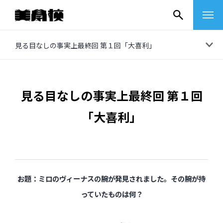
コ
見る目なしの事実上最終回 第１回「大喜利」
ン
テ
ン
見る目なしの事実上最終回 第１回
ツ
「大喜利」
へ
ス
キ
ッ
プ
お題：ミロのヴィーナスの腕が発見されました。その腕が持
その他
っていたものは何？
イベントレポート