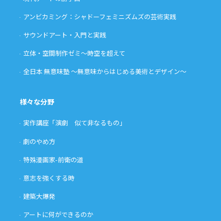
アンビカミング：シャドーフェミニズムズの芸術実践
サウンドアート・入門と実践
立体・空間制作ゼミ〜時空を超えて
全日本 無意味塾 〜無意味からはじめる美術とデザイン〜
様々な分野
実作講座「演劇 似て非なるもの」
劇のやめ方
特殊漫画家-前衛の道
意志を強くする時
建築大爆発
アートに何ができるのか