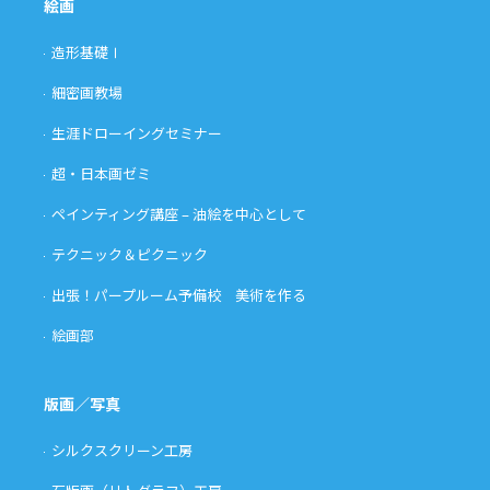
絵画
造形基礎Ⅰ
細密画教場
生涯ドローイングセミナー
超・日本画ゼミ
ペインティング講座 – 油絵を中心として
テクニック＆ピクニック
出張！パープルーム予備校 美術を作る
絵画部
版画／写真
シルクスクリーン工房