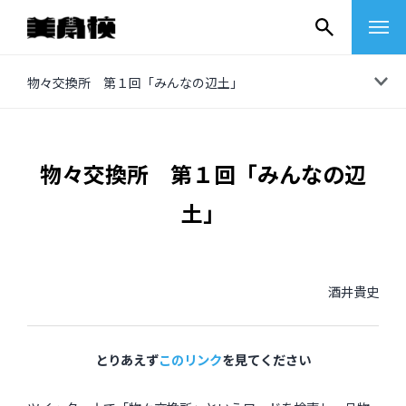
コ
物々交換所 第１回「みんなの辺土」
ン
テ
ン
物々交換所 第１回「みんなの辺
ツ
土」
へ
ス
キ
酒井貴史
ッ
プ
その他
とりあえず
このリンク
を見てください
イベントレポート