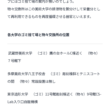
プにはゴミ捨て場の案内が無いのでしょう。
物々交換所はこの美術大学の排泄物を腑分けして栄養分とし
て再利用できるものを再度循環させる器官といえます。
各大学のゴミ捨て場と物々交換所の位置
武蔵野美術大学 （ゴミ）鷹の台ホールC棟近く （物々）
７号館下
多摩美術大学八王子校舎 （ゴミ）彫刻棟群とテニスコート
の間 （物々）常設設置は無し
東京造形大学 （ゴミ）11号館彫刻棟近く（物々）9号館CS-
Lab入り口自販機横