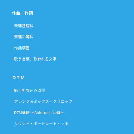
作曲／作詞
楽理基礎科
楽理中等科
作曲演習
歌う言葉、歌われる文字
ＤＴＭ
魁！打ち込み道場
アレンジ＆ミックス・クリニック
DTM基礎 〜Ableton Live編〜
サウンド・ポートレート・ラボ