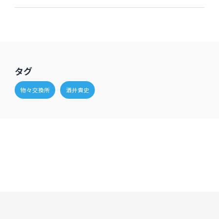
タグ
物々交換所
酒井貴史