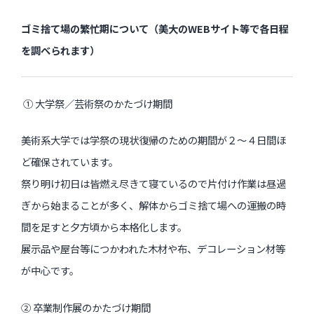
ゴミ捨て場の繁忙期について（美大のWEBサイト等で各日程
を調べられます）
① 大学祭／芸術祭のかたづけ期間
美術系大学では学祭の現状復帰のための期間が２～４日間ほ
ど確保されています。
祭り明け初日は皆燃え尽きて寝ているので片付け作業は昼過
ぎから始まることが多く、解体からゴミ捨て場への運搬の時
間を足すと夕方頃から本格化します。
展示品や屋台等につかわれた木材や布、デコレーション材等
が中心です。
② 卒業制作展のかたづけ期間