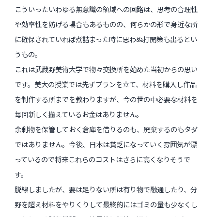
こういったいわゆる無意識の領域への回路は、思考の合理性
や効率性を妨げる場合もあるものの、何らかの形で身近な所
過去のイベント・オープン講座・展覧会
に確保されていれば煮詰まった時に思わぬ打開策も出るとい
うもの。
過去のイベント
これは武蔵野美術大学で物々交換所を始めた当初からの思い
過去のオープン講座
です。美大の授業では先ずプランを立て、材料を購入し作品
過去の展覧会
を制作する所までを教わりますが、今の世の中必要な材料を
毎回新しく揃えているお金はありません。
余剰物を保管しておく倉庫を借りるのも、廃棄するのもタダ
配信中のオンライン講座
ではありません。今後、日本は貧乏になっていく雰囲気が漂
全ての記事ページ
っているので将来これらのコストはさらに高くなりそうで
す。
脱線しましたが、要は足りない所は有り物で融通したり、分
野を超え材料をやりくりして最終的にはゴミの量も少なくし