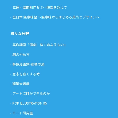
立体・空間制作ゼミ〜時空を超えて
全日本 無意味塾 〜無意味からはじめる美術とデザイン〜
様々な分野
実作講座「演劇 似て非なるもの」
劇のやめ方
特殊漫画家-前衛の道
意志を強くする時
建築大爆発
アートに何ができるのか
POP ILLUSTRATION 塾
モード研究室