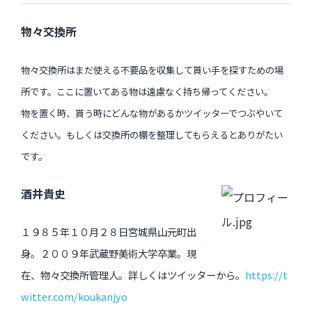
物々交換所
物々交換所はまだ使える不要品を収集して貰い手を探すための場
所です。ここに置いてある物は遠慮なく持ち帰ってください。
物を置く時、貰う時にどんな物があるかツイッターでつぶやいて
ください。もしくは交換所の棚を整理してもらえるとありがたい
です。
酒井貴史
１９８５年１０月２８日宮城県山元町出
身。
２００９年武蔵野美術大学卒業。
現
在、物々交換所管理人。
詳しくはツイッターから。
https://t
witter.com/koukanjyo