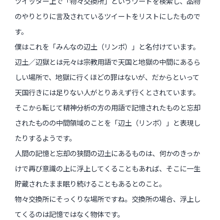
ツイッター上で「物々交換所」というワードを検索し、品物
インタビュー
のやりとりに言及されているツイートをリストにしたもので
受講生・修了生の活動
す。
僕はこれを「みんなの辺土（リンボ）」と名付けています。
展覧会アーカイブ
辺土／辺獄とは元々は宗教用語で天国と地獄の中間にあるら
座談会
しい場所で、地獄に行くほどの罪はないが、だからといって
天国行きには足りない人がとりあえず行くとされています。
講座レポート
そこから転じて精神分析の方の用語で記憶されたものと忘却
連載・コラム
されたものの中間領域のことを「辺土（リンボ）」と表現し
たりするようです。
未分類
人間の記憶と忘却の狭間の辺土にあるものは、何かのきっか
けで再び意識の上に浮上してくることもあれば、そこに一生
近日開催のイベント・オープン講座・展覧会
貯蔵されたまま眠り続けることもあるとのこと。
イベント
物々交換所にそっくりな場所ですね。交換所の場合、浮上し
てくるのは記憶ではなく物体です。
オープン講座