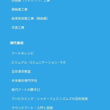
石版画（リトグラフ）工房
銅版画工房
版表現実験工房（銅版画）
写真工房
現代美術
アートのレシピ
ビジュアル･コミュニケーション･ラボ
芸術漂流教室
未来美術専門学校
現代アートの勝手口
アンビカミング：シャドーフェミニズムズの芸術実践
サウンドアート・入門と実践