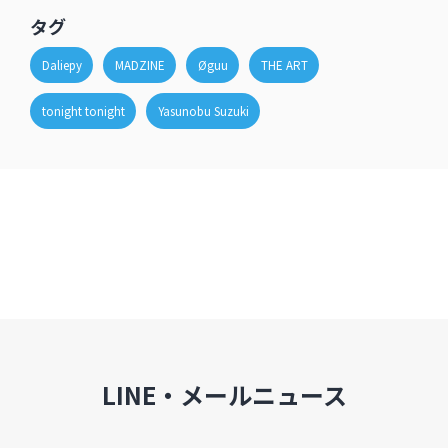
タグ
Daliepy
MADZINE
Øguu
THE ART
tonight tonight
Yasunobu Suzuki
LINE・メールニュース