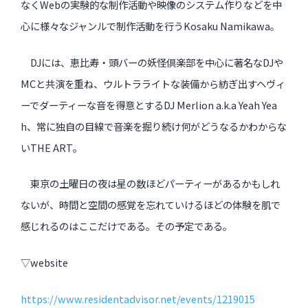
なくWebの実験的な制作活動や映像のシステム作りな
どを中
心に様々なジャンルで制作活動を行うKosaku Namikawa。
DJには、恵比寿・
頭バーの妖怪倶楽部を中心に著名なDJや
MCと共演を重ね、
ウルトラライトな装備から紡ぎ出すヘヴィ
ーでダーティーな音を得
意とするDJ Merlion a.k.a Yeah Yea
h、
常に独自の目線で音楽を掘り続け何がどうなるかわからな
いTHE ART。
東京の土曜日の夜は星の数ほどパーティーがあるかもしれ
ないが、
時間と空間の感覚を忘れていけるほどの体験を肌で
感じれるのはこ
こだけである。その予定である。
▽website
https://www.residentadvisor.
net/events/1219015