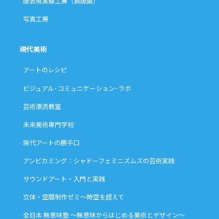
版表現実験工房（銅版画）
写真工房
現代美術
アートのレシピ
ビジュアル･コミュニケーション･ラボ
芸術漂流教室
未来美術専門学校
現代アートの勝手口
アンビカミング：シャドーフェミニズムズの芸術実践
サウンドアート・入門と実践
立体・空間制作ゼミ〜時空を超えて
全日本 無意味塾 〜無意味からはじめる美術とデザイン〜