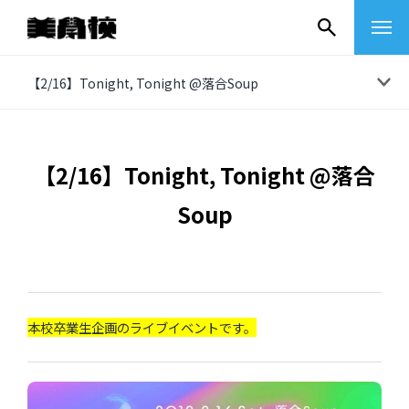
コ
【2/16】Tonight, Tonight @落合Soup
ン
テ
ン
【2/16】Tonight, Tonight @落合
ツ
Soup
へ
ス
キ
ッ
プ
本校卒業生企画のライブイベントです。
その他
イベントレポート