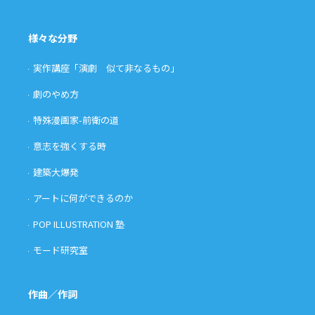
様々な分野
実作講座「演劇 似て非なるもの」
劇のやめ方
特殊漫画家-前衛の道
意志を強くする時
建築大爆発
アートに何ができるのか
POP ILLUSTRATION 塾
モード研究室
作曲／作詞