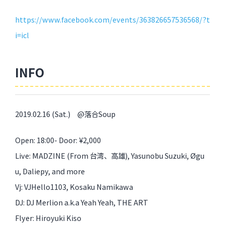
https://www.facebook.com/
events/363826657536568/?t
i=icl
INFO
2019.02.16 (Sat.) @落合Soup
Open: 18:00- Door: ¥2,000
Live: MADZINE (From 台湾、高雄), Yasunobu Suzuki, Øgu
u, Daliepy, and more
Vj: VJHello1103, Kosaku Namikawa
DJ: DJ Merlion a.k.a Yeah Yeah, THE ART
Flyer: Hiroyuki Kiso