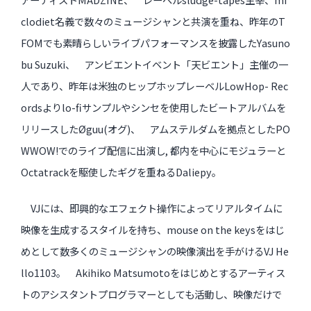
clodiet名義で数々のミュージシャンと共演を重ね、
昨年のT
FOMでも素晴らしいライブパフォーマンスを披露したY
asuno
過去のイベント・オープン講座・展覧会
bu Suzuki、 アンビエントイベント「天ビエント」主催の一
過去のイベント
人であり、
昨年は米独のヒップホップレーベルLowHop- Rec
ordsよりlo-
fiサンプルやシンセを使用したビートアルバムを
過去のオープン講座
リリースしたØ
guu(オグ)、 アムステルダムを拠点としたPO
過去の展覧会
WWOW!
でのライブ配信に出演し, 都内を中心にモジュラーと
Octatrackを駆使したギグを重
ねるDaliepy。
配信中のオンライン講座
VJには、
即興的なエフェクト操作によってリアルタイムに
全ての記事ページ
映像を生成するス
タイルを持ち、mouse on the keysをはじ
めとして数多くのミュージシャンの映像演出を手が
けるVJ He
llo1103。 Akihiko Matsumotoをはじめとするアーティス
トのアシスタントプ
ログラマーとしても活動し、
映像だけで