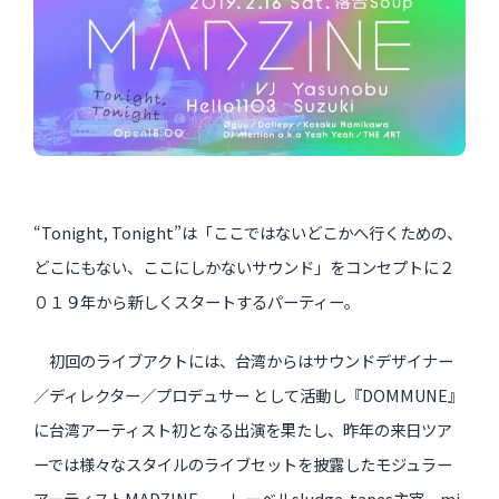
インタビュー
受講生・修了生の活動
展覧会アーカイブ
座談会
講座レポート
“Tonight, Tonight”は「ここではないどこかへ行くための、
連載・コラム
どこにもない、ここにしかないサウンド」
をコンセプトに２
０１９年から新しくスタートするパーティー。
未分類
初回のライブアクトには、台湾からはサウンドデザイナー
近日開催のイベント・オープン講座・展覧会
／
ディレクター／プロデュサー として活動し『DOMMUNE』
に台湾アーティスト初となる出演を果たし、
昨年の来日ツア
イベント
ーでは様々なスタイルのライブセットを披露したモ
ジュラー
オープン講座
アーティストMADZINE、 レーベルsludge-tapes主宰、
mi