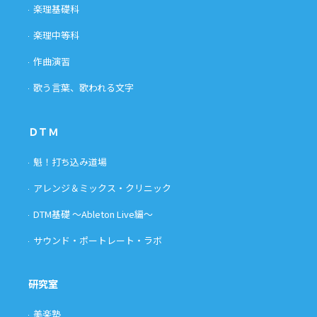
楽理基礎科
楽理中等科
作曲演習
歌う言葉、歌われる文字
ＤＴＭ
魁！打ち込み道場
アレンジ＆ミックス・クリニック
DTM基礎 〜Ableton Live編〜
サウンド・ポートレート・ラボ
研究室
美楽塾