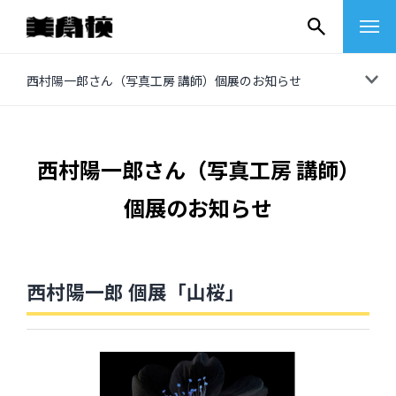
コ
西村陽一郎さん（写真工房 講師）個展のお知らせ
ン
テ
ン
西村陽一郎さん（写真工房 講師）
ツ
個展のお知らせ
へ
ス
キ
ッ
西村陽一郎 個展「山桜」
プ
その他
イベントレポート