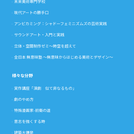
未来美術専門学校
現代アートの勝手口
アンビカミング：シャドーフェミニズムズの芸術実践
サウンドアート・入門と実践
立体・空間制作ゼミ〜時空を超えて
全日本 無意味塾 〜無意味からはじめる美術とデザイン〜
様々な分野
実作講座「演劇 似て非なるもの」
劇のやめ方
特殊漫画家-前衛の道
意志を強くする時
建築大爆発