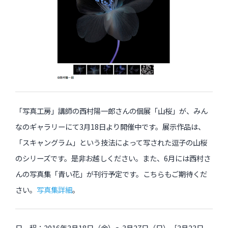
インタビュー
受講生・修了生の活動
展覧会アーカイブ
座談会
講座レポート
「写真工房」講師の西村陽一郎さんの個展「山桜」が、みん
連載・コラム
なのギャラリーにて3月18日より開催中です。展示作品は、
「スキャングラム」という技法によって写された逗子の山桜
未分類
のシリーズです。是非お越しください。また、6月には西村さ
んの写真集「青い花」が刊行予定です。こちらもご期待くだ
近日開催のイベント・オープン講座・展覧会
さい。
写真集詳細
。
イベント
オープン講座
日 程：2016年3月18日（金）〜3月27日（日）［3月23日