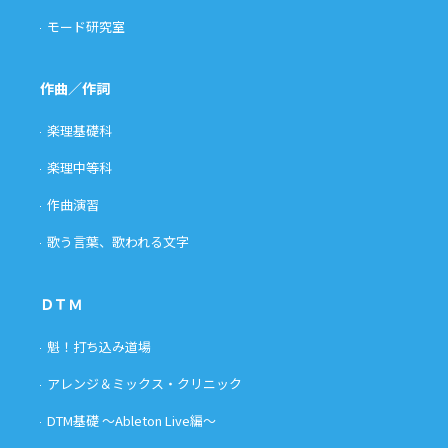
モード研究室
作曲／作詞
楽理基礎科
楽理中等科
作曲演習
歌う言葉、歌われる文字
ＤＴＭ
魁！打ち込み道場
アレンジ＆ミックス・クリニック
DTM基礎 〜Ableton Live編〜