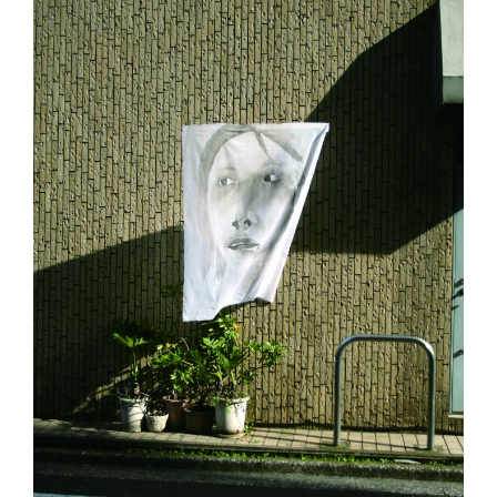
インタビュー
受講生・修了生の活動
展覧会アーカイブ
座談会
講座レポート
連載・コラム
未分類
近日開催のイベント・オープン講座・展覧会
イベント
オープン講座