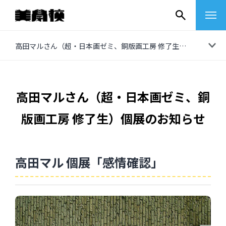
コ
高田マルさん（超・日本画ゼミ、銅版画工房 修了生）個展のお知らせ
ン
テ
ン
高田マルさん（超・日本画ゼミ、銅
ツ
版画工房 修了生）個展のお知らせ
へ
ス
キ
高田マル 個展「感情確認」
ッ
プ
その他
イベントレポート