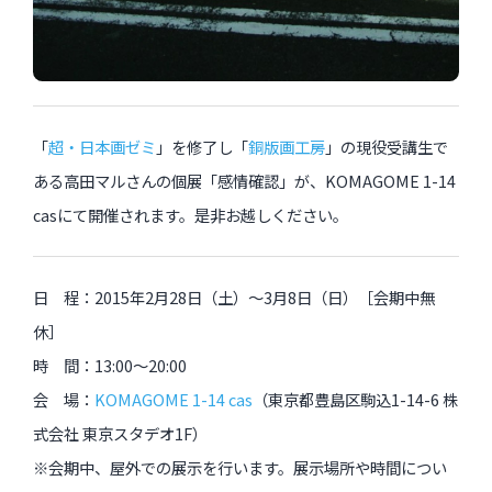
過去のイベント・オープン講座・展覧会
過去のイベント
「
超・日本画ゼミ
」を修了し「
銅版画工房
」の現役受講生で
過去のオープン講座
ある高田マルさんの個展「感情確認」が、KOMAGOME 1-14
casにて開催されます。是非お越しください。
過去の展覧会
日 程：2015年2月28日（土）〜3月8日（日）［会期中無
配信中のオンライン講座
休］
全ての記事ページ
時 間：13:00～20:00
会 場：
KOMAGOME 1-14 cas
（東京都豊島区駒込1-14-6 株
式会社 東京スタデオ1F）
※会期中、屋外での展示を行います。展示場所や時間につい