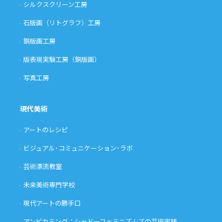
シルクスクリーン工房
石版画（リトグラフ）工房
銅版画工房
版表現実験工房（銅版画）
写真工房
現代美術
アートのレシピ
ビジュアル･コミュニケーション･ラボ
芸術漂流教室
未来美術専門学校
現代アートの勝手口
アンビカミング：シャドーフェミニズムズの芸術実践