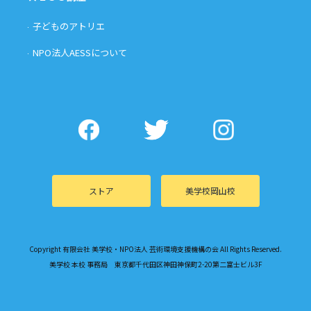
子どものアトリエ
NPO法人AESSについて
ストア
美学校岡山校
Copyright 有限会社 美学校・NPO法人 芸術環境支援機構の会 All Rights Reserved.
美学校 本校 事務局 東京都千代田区神田神保町2-20第二富士ビル3F