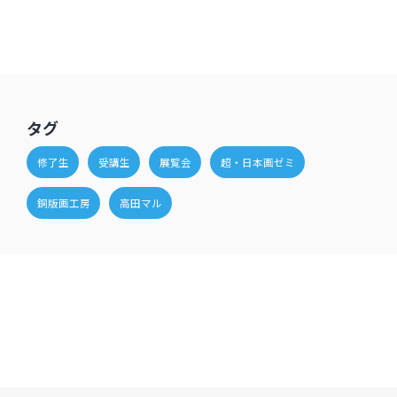
タグ
修了生
受講生
展覧会
超・日本画ゼミ
銅版画工房
高田マル