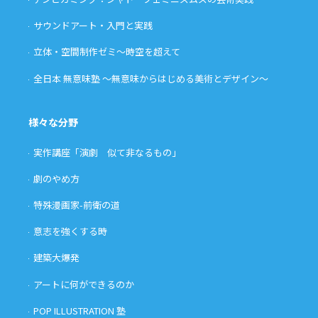
サウンドアート・入門と実践
立体・空間制作ゼミ〜時空を超えて
全日本 無意味塾 〜無意味からはじめる美術とデザイン〜
様々な分野
実作講座「演劇 似て非なるもの」
劇のやめ方
特殊漫画家-前衛の道
意志を強くする時
建築大爆発
アートに何ができるのか
POP ILLUSTRATION 塾