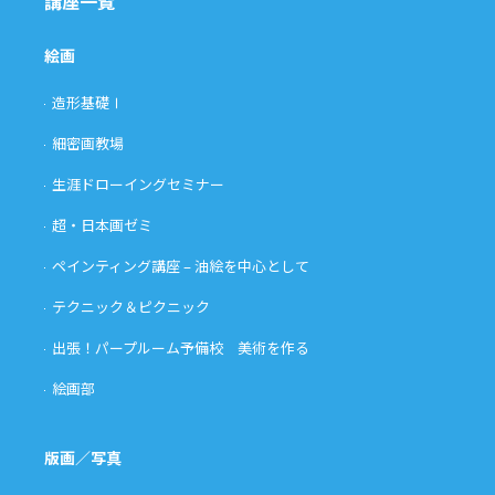
講座一覧
絵画
造形基礎Ⅰ
細密画教場
生涯ドローイングセミナー
超・日本画ゼミ
ペインティング講座 – 油絵を中心として
テクニック＆ピクニック
出張！パープルーム予備校 美術を作る
絵画部
版画／写真