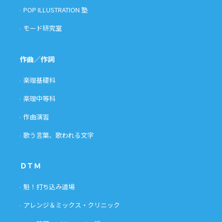
POP ILLUSTRATION 塾
モード研究室
作曲／作詞
楽理基礎科
楽理中等科
作曲演習
歌う言葉、歌われる文字
ＤＴＭ
魁！打ち込み道場
アレンジ＆ミックス・クリニック