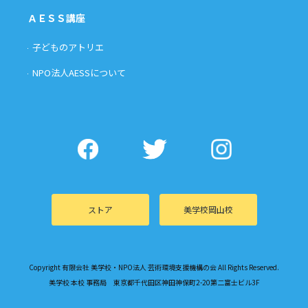
ＡＥＳＳ講座
子どものアトリエ
NPO法人AESSについて
ストア
美学校岡山校
Copyright 有限会社 美学校・NPO法人 芸術環境支援機構の会 All Rights Reserved.
美学校 本校 事務局 東京都千代田区神田神保町2-20第二富士ビル3F