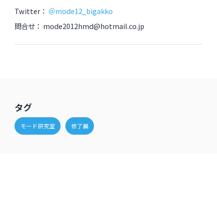
Twitter：
＠mode12_bigakko
問合せ： mode2012hmd@hotmail.co.jp
タグ
モード研究室
修了展