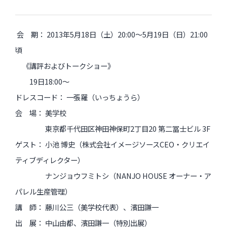
会 期： 2013年5月18日（土）20:00〜5月19日（日）21:00
頃
《講評およびトークショー》
19日18:00〜
ドレスコード： 一張羅（いっちょうら）
会 場： 美学校
東京都千代田区神田神保町2丁目20 第二冨士ビル 3F
ゲスト： 小池 博史（株式会社イメージソースCEO・クリエイ
ティブディレクター）
ナンジョウフミトシ（NANJO HOUSE オーナー・ア
パレル生産管理）
講 師： 藤川公三（美学校代表）、濱田謙一
出 展： 中山由都、濱田謙一（特別出展）