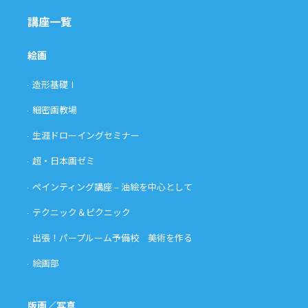
講座一覧
絵画
造形基礎Ⅰ
細密画教場
生涯ドローイングセミナー
超・日本画ゼミ
ペインティング講座 – 油絵を中心として
テクニック＆ピクニック
出張！パープルーム予備校 美術を作る
絵画部
版画／写真