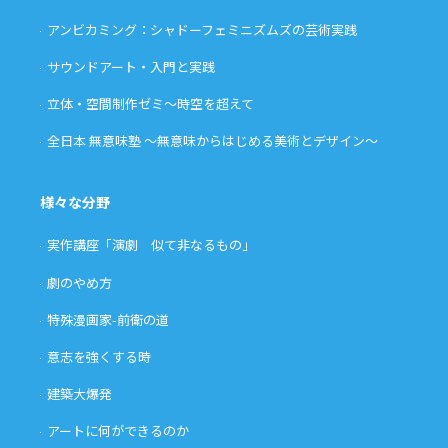
アンビカミング：シャドーフェミニズムズの芸術実践
サウンドアート・入門と実践
立体・空間制作ゼミ〜時空を超えて
全日本 無意味塾 〜無意味からはじめる美術とデザイン〜
様々な分野
実作講座「演劇 似て非なるもの」
劇のやめ方
特殊漫画家-前衛の道
意志を強くする時
建築大爆発
アートに何ができるのか