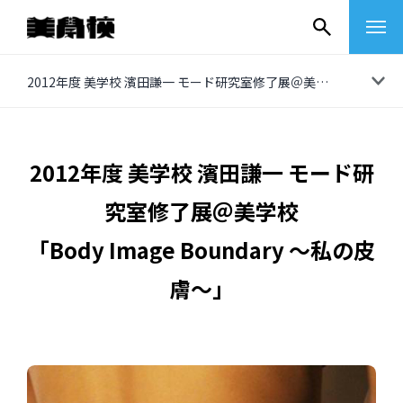
コ
2012年度 美学校 濱田謙一 モード研究室修了展＠美学校 「Body Image Boundary ～私の皮膚～」
ン
テ
ン
2012年度 美学校 濱田謙一 モード研
ツ
究室修了展＠美学校
へ
ス
「Body Image Boundary ～私の皮
キ
膚～」
ッ
プ
その他
イベントレポート