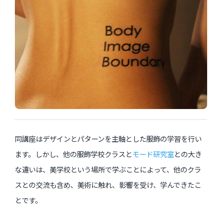
インタビュー
受講生・修了生の活動
展覧会アーカイブ
座談会
講座レポート
連載・コラム
同講座はデザインとパターンを主軸とした服飾の学習を行い
未分類
ます。しかし、他の服飾学校クラスと
モード研究室
との大き
な違いは、美学校という場所で学ぶことによって、他のクラ
近日開催のイベント・オープン講座・展覧会
スとの交流も含め、美術に触れ、影響を受け、学んできたこ
イベント
とです。
オープン講座