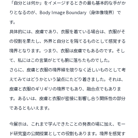
「自分とは何か」をイメージするときの最も基本的な手がか
りとなるのが、Body Image Boundary（身体像境界）で
過去のイベント・オープン講座・展覧会
す。
具体的には、皮膚であり、衣服を着ている場合は、衣服がそ
過去のイベント
の役割を果たし、外界と自分とを隔てるものとして感覚する
過去のオープン講座
境界となります。つまり、衣服は皮膚でもあるのです。そし
て、私にはこの言葉がとても腑に落ちたものでした。
過去の展覧会
さらに、皮膚と衣服の境界線を限りなく近しいものとして考
えてみてはどうかという論点にたどり着きました。それは、
配信中のオンライン講座
皮膚と衣服のギリギリの境界でもあり、融合点でもありま
全ての記事ページ
す。あるいは、皮膚と衣服が密接に影響し合う関係性の部分
であるともいえます。
今展示は、これまで学んできたことの発表の場に加え、モー
ド研究室の公開授業としての役割もあります。境界を感覚す