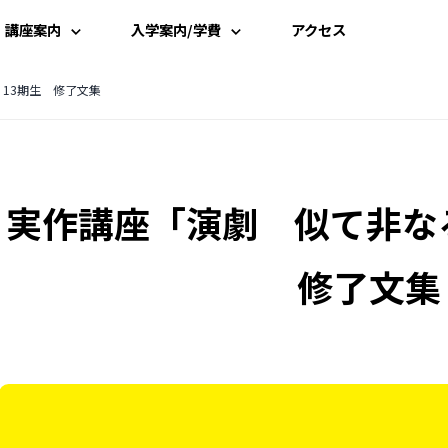
講座案内
入学案内/学費
アクセス
講座一覧
入学案内
13期生 修了文集
時間割
学費案内
実作講座「演劇 似て非な
講師一覧
説明会・見学
資料請求
修了文集
受講申込み
よくある質問