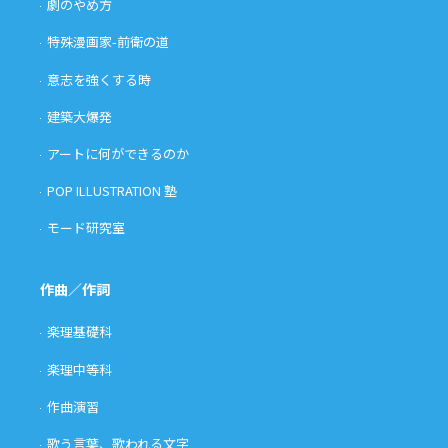
劇のやめ方
特殊漫画家-前衛の道
意志を強くする時
建築大爆発
アートに何ができるのか
POP ILLUSTRATION 塾
モード研究室
作曲／作詞
楽理基礎科
楽理中等科
作曲演習
歌う言葉、歌われる文字