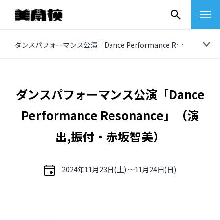
コ
ダンスパフォーマンス公演「Dance Performance Resonance」（演出,振付・赤坂智美）
ン
テ
ン
ダンスパフォーマンス公演「Dance
ツ
Performance Resonance」（演
へ
ス
出,振付・赤坂智美）
キ
ッ
2024年11月23日(土) 〜11月24日(日)
プ
その他
イベントレポート