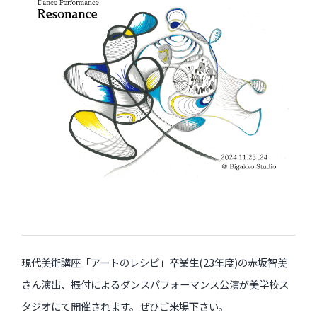
インタビュー
受講生・修了生の活動
展覧会アーカイブ
座談会
講座レポート
連載・コラム
未分類
近日開催のイベント・オープン講座・展覧会
現代美術講座「アートのレシピ」卒業生(23年度)の赤坂智美
イベント
さん演出、振付によるダンスパフォーマンス公演が美学校ス
タジオにて開催されます。ぜひご来場下さい。
オープン講座