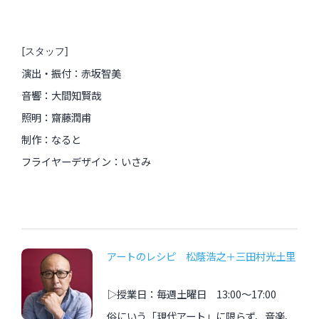
[スタッフ]
演出・振付：赤坂智美
音響：大間知賢哉
照明：齋藤潤甫
制作：なると
フライヤーデザイン：いさみ
アートのレシピ 松蔭浩之＋三田村光土里
▷授業日：毎週土曜日 13:00〜17:00
俗にいう「現代アート」に限らず、音楽、