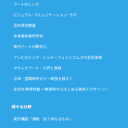
アートのレシピ
ビジュアル･コミュニケーション･ラボ
芸術漂流教室
未来美術専門学校
現代アートの勝手口
アンビカミング：シャドーフェミニズムズの芸術実践
サウンドアート・入門と実践
立体・空間制作ゼミ〜時空を超えて
全日本 無意味塾 〜無意味からはじめる美術とデザイン〜
様々な分野
実作講座「演劇 似て非なるもの」