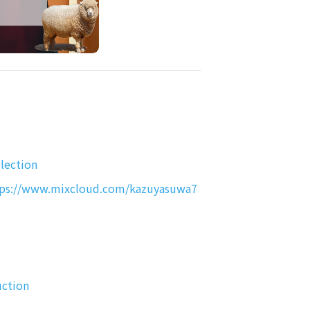
lection
tps://www.mixcloud.com/kazuyasuwa7
uction