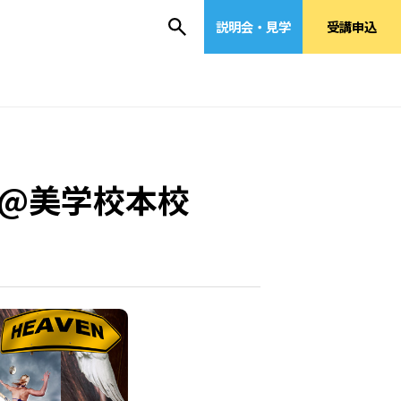
説明会・見学
受講申込
l.1@美学校本校