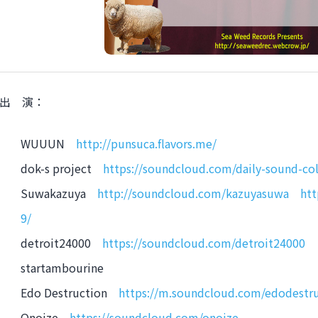
出 演：
WUUUN
http://punsuca.flavors.me/
dok-s project
https://soundcloud.com/daily-sound-col
Suwakazuya
http://soundcloud.com/kazuyasuwa
ht
9/
detroit24000
https://soundcloud.com/detroit24000
startambourine
Edo Destruction
https://m.soundcloud.com/edodestr
Onoize
https://soundcloud.com/onoize