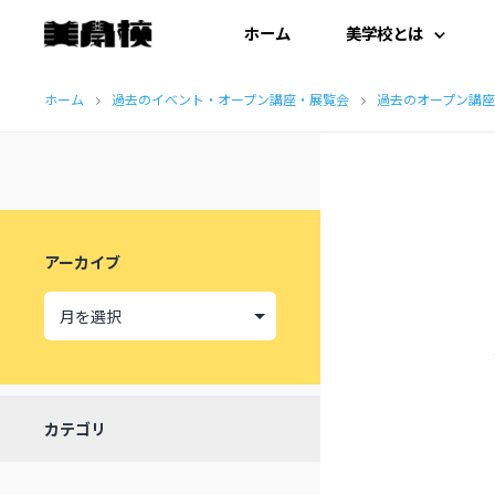
ホーム
美学校とは
コ
はじめての方へ
ホーム
過去のイベント・オープン講座・展覧会
過去のオープン講座
ン
テ
開扉にあたって
ン
施設紹介
ツ
アーカイブ
へ
受講生の声
ス
キ
ッ
カテゴリ
プ