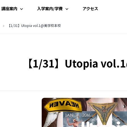
講座案内
入学案内/学費
アクセス
講座一覧
入学案内
【1/31】Utopia vol.1@美学校本校
時間割
学費案内
【1/31】Utopia vo
講師一覧
説明会・見学
資料請求
受講申込み
よくある質問