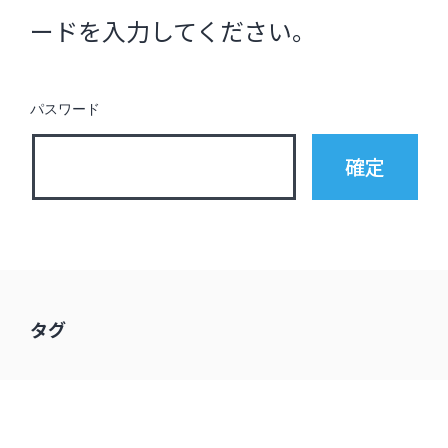
インタビュー
ードを入力してください。
受講生・修了生の活動
展覧会アーカイブ
パスワード
座談会
講座レポート
連載・コラム
未分類
タグ
近日開催のイベント・オープン講座・展覧会
イベント
オープン講座