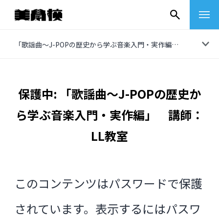
コ
「歌謡曲〜J-POPの歴史から学ぶ音楽入門・実作編」 講師：LL教室
ン
テ
ン
保護中: 「歌謡曲〜J-POPの歴史か
ツ
ら学ぶ音楽入門・実作編」 講師：
へ
ス
LL教室
キ
ッ
プ
このコンテンツはパスワードで保護
その他
されています。表示するにはパスワ
イベントレポート