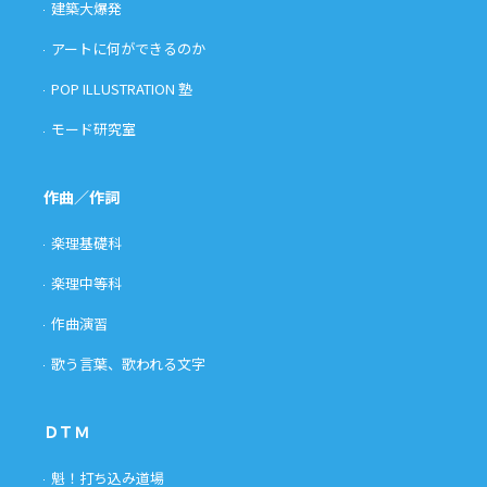
建築大爆発
アートに何ができるのか
POP ILLUSTRATION 塾
モード研究室
作曲／作詞
楽理基礎科
楽理中等科
作曲演習
歌う言葉、歌われる文字
ＤＴＭ
魁！打ち込み道場