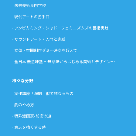
未来美術専門学校
現代アートの勝手口
アンビカミング：シャドーフェミニズムズの芸術実践
サウンドアート・入門と実践
立体・空間制作ゼミ〜時空を超えて
全日本 無意味塾 〜無意味からはじめる美術とデザイン〜
様々な分野
実作講座「演劇 似て非なるもの」
劇のやめ方
特殊漫画家-前衛の道
意志を強くする時