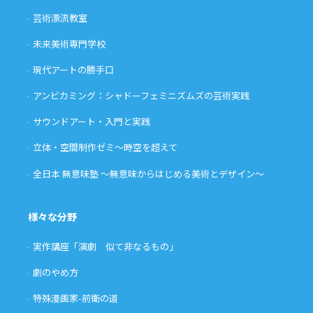
芸術漂流教室
未来美術専門学校
現代アートの勝手口
アンビカミング：シャドーフェミニズムズの芸術実践
サウンドアート・入門と実践
立体・空間制作ゼミ〜時空を超えて
全日本 無意味塾 〜無意味からはじめる美術とデザイン〜
様々な分野
実作講座「演劇 似て非なるもの」
劇のやめ方
特殊漫画家-前衛の道