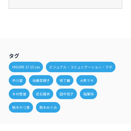
タグ
HIGURE 17-15 cas
ビジュアル・コミュニケーション・ラボ
中川愛
佐藤菜穂子
修了展
大熊マキ
木村哲雄
武石路央
田中信子
稲葉玲
鈴木かつ恵
鈴木めぐみ