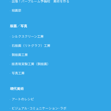
出張！パープルーム予備校 美術を作る
絵画部
版画／写真
シルクスクリーン工房
石版画（リトグラフ）工房
銅版画工房
版表現実験工房（銅版画）
写真工房
現代美術
アートのレシピ
ビジュアル･コミュニケーション･ラボ