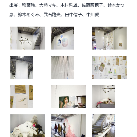
出展：稲葉玲、大熊マキ、木村哲雄、佐藤菜穂子、鈴木かつ
インタビュー
恵、鈴木めぐみ、武石路央、田中信子、中川愛
受講生・修了生の活動
展覧会アーカイブ
座談会
講座レポート
連載・コラム
未分類
近日開催のイベント・オープン講座・展覧会
イベント
オープン講座