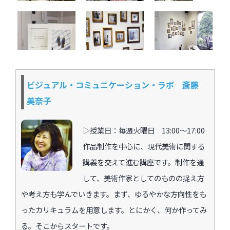
過去のイベント・オープン講座・展覧会
過去のイベント
過去のオープン講座
ビジュアル・コミュニケーション・ラボ 斎藤
美奈子
過去の展覧会
▷授業日：毎週火曜日 13:00〜17:00
配信中のオンライン講座
作品制作を中心に、現代美術に関する
講義を交えて進む講座です。制作を通
全ての記事ページ
して、美術作家としてのものの捉え方
や考え方も学んでいきます。まず、ゆるやかな方向性をも
ったカリキュラムを用意します。とにかく、何か作ってみ
る。そこからスタートです。