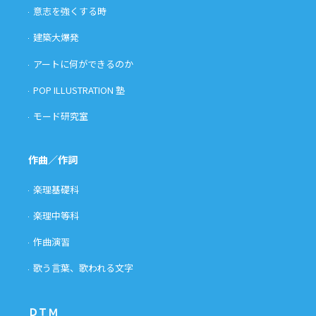
意志を強くする時
建築大爆発
アートに何ができるのか
POP ILLUSTRATION 塾
モード研究室
作曲／作詞
楽理基礎科
楽理中等科
作曲演習
歌う言葉、歌われる文字
ＤＴＭ