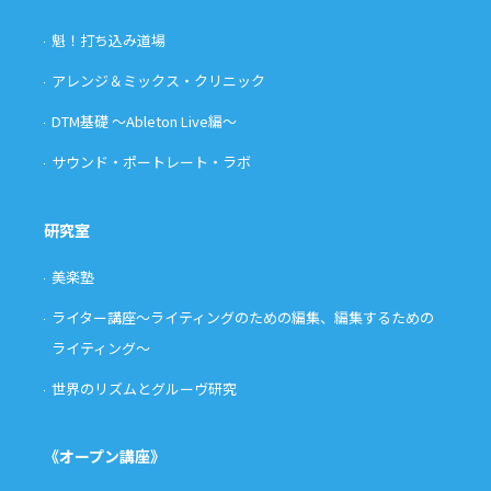
魁！打ち込み道場
アレンジ＆ミックス・クリニック
DTM基礎 〜Ableton Live編〜
サウンド・ポートレート・ラボ
研究室
美楽塾
ライター講座〜ライティングのための編集、編集するための
ライティング〜
世界のリズムとグルーヴ研究
《オープン講座》