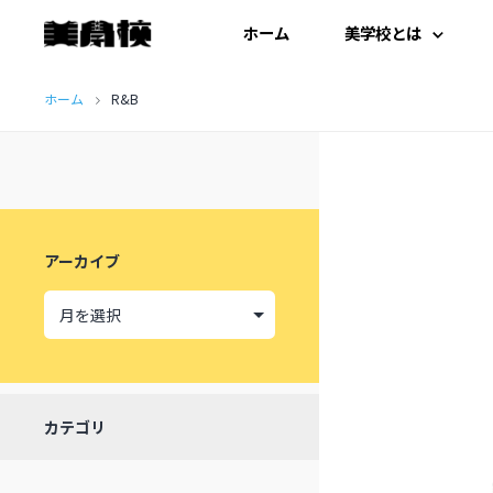
ホーム
美学校とは
コ
はじめての方へ
ホーム
R&B
ン
テ
開扉にあたって
ン
施設紹介
ツ
アーカイブ
へ
受講生の声
ス
キ
ッ
カテゴリ
プ