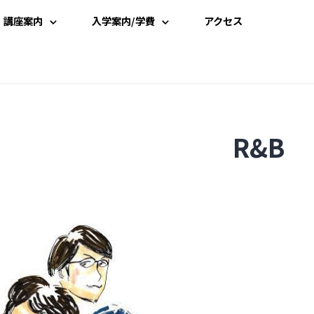
講座案内
入学案内/学費
アクセス
講座一覧
入学案内
時間割
学費案内
R&B
講師一覧
説明会・見学
資料請求
受講申込み
よくある質問