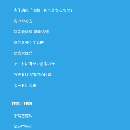
実作講座「演劇 似て非なるもの」
劇のやめ方
特殊漫画家-前衛の道
意志を強くする時
建築大爆発
アートに何ができるのか
POP ILLUSTRATION 塾
モード研究室
作曲／作詞
楽理基礎科
楽理中等科