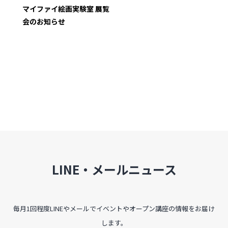
インタビュー
マイファイ絵画実験室 展覧
会のお知らせ
受講生・修了生の活動
展覧会アーカイブ
座談会
講座レポート
連載・コラム
未分類
LINE・メールニュース
近日開催のイベント・オープン講座・展覧会
イベント
毎月1回程度LINEやメールでイベントやオープン講座の情報をお届け
します。
オープン講座