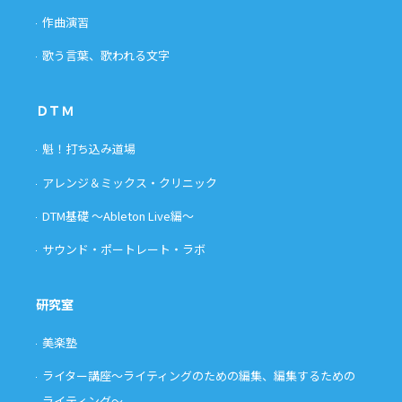
作曲演習
歌う言葉、歌われる文字
ＤＴＭ
魁！打ち込み道場
アレンジ＆ミックス・クリニック
DTM基礎 〜Ableton Live編〜
サウンド・ポートレート・ラボ
研究室
美楽塾
ライター講座〜ライティングのための編集、編集するための
ライティング〜