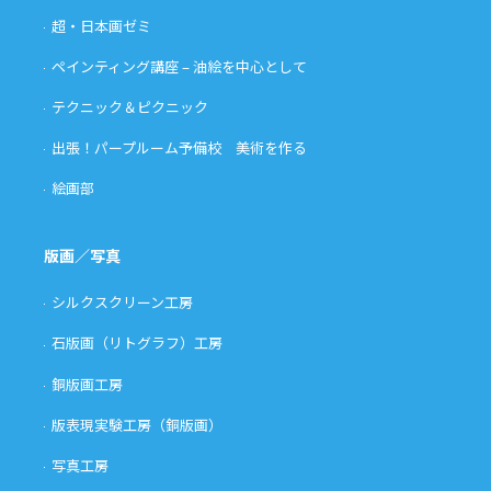
超・日本画ゼミ
ペインティング講座 – 油絵を中心として
テクニック＆ピクニック
出張！パープルーム予備校 美術を作る
絵画部
版画／写真
シルクスクリーン工房
石版画（リトグラフ）工房
銅版画工房
版表現実験工房（銅版画）
写真工房