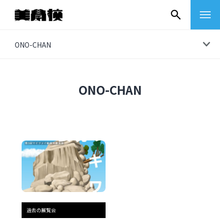
コ
ONO-CHAN
ン
テ
ン
ONO-CHAN
ツ
へ
ス
キ
ッ
プ
その他
イベントレポート
過去の展覧会