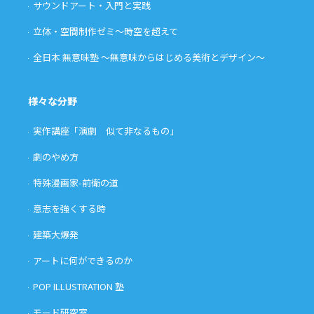
サウンドアート・入門と実践
立体・空間制作ゼミ〜時空を超えて
全日本 無意味塾 〜無意味からはじめる美術とデザイン〜
様々な分野
実作講座「演劇 似て非なるもの」
劇のやめ方
特殊漫画家-前衛の道
意志を強くする時
建築大爆発
アートに何ができるのか
POP ILLUSTRATION 塾
モード研究室