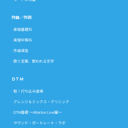
作曲／作詞
楽理基礎科
楽理中等科
作曲演習
歌う言葉、歌われる文字
ＤＴＭ
魁！打ち込み道場
アレンジ＆ミックス・クリニック
DTM基礎 〜Ableton Live編〜
サウンド・ポートレート・ラボ