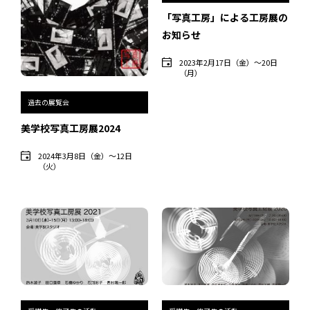
インタビュー
「写真工房」による工房展の
お知らせ
受講生・修了生の活動
2023年2月17日（金）〜20日
展覧会アーカイブ
（月）
座談会
過去の展覧会
美学校写真工房展2024
講座レポート
2024年3月8日（金）〜12日
連載・コラム
（火）
未分類
近日開催のイベント・オープン講座・展覧会
イベント
オープン講座