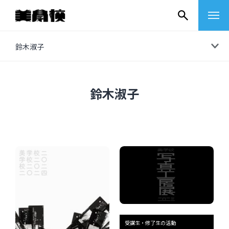
コ
鈴木淑子
ン
テ
ン
鈴木淑子
ツ
へ
ス
キ
ッ
プ
その他
イベントレポート
受講生・修了生の活動