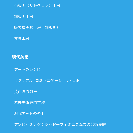
石版画（リトグラフ）工房
銅版画工房
版表現実験工房（銅版画）
写真工房
現代美術
アートのレシピ
ビジュアル･コミュニケーション･ラボ
芸術漂流教室
未来美術専門学校
現代アートの勝手口
アンビカミング：シャドーフェミニズムズの芸術実践