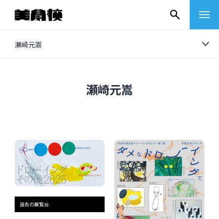
コ
瀬崎元嵩
ン
テ
ン
瀬崎元嵩
ツ
へ
ス
キ
ッ
プ
その他
イベントレポート
過去の展覧会