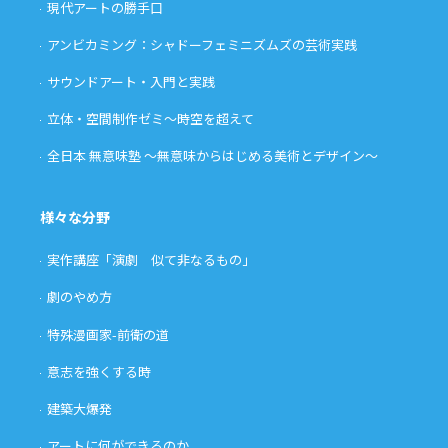
現代アートの勝手口
アンビカミング：シャドーフェミニズムズの芸術実践
サウンドアート・入門と実践
立体・空間制作ゼミ〜時空を超えて
全日本 無意味塾 〜無意味からはじめる美術とデザイン〜
様々な分野
実作講座「演劇 似て非なるもの」
劇のやめ方
特殊漫画家-前衛の道
意志を強くする時
建築大爆発
アートに何ができるのか