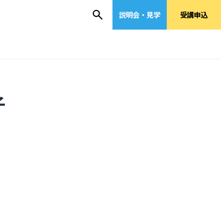
説明会・見学
受講申込
子