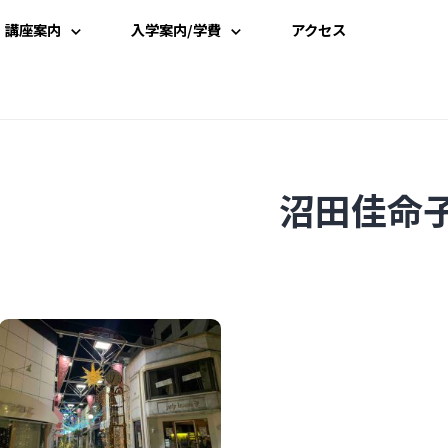
講座案内
入学案内/学費
アクセス
講座一覧
入学案内
時間割
学費案内
沼田佳命
講師一覧
説明会・見学
資料請求
受講申込み
よくある質問