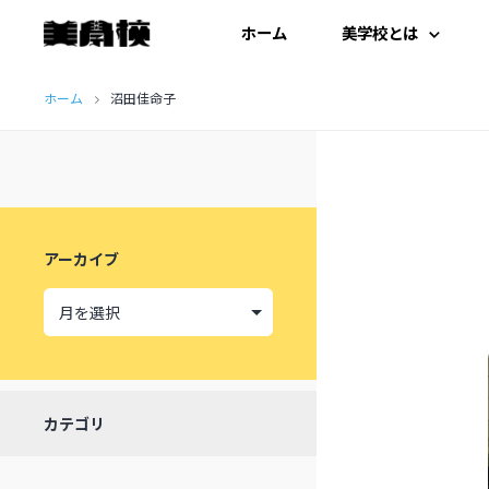
ホーム
美学校とは
コ
はじめての方へ
ホーム
沼田佳命子
ン
テ
開扉にあたって
ン
施設紹介
ツ
アーカイブ
へ
受講生の声
ス
キ
ッ
カテゴリ
プ